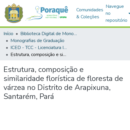
Navegue
Comunidades
no
& Coleções
repositório
Início
Biblioteca Digital de Monografias (BDM)
Monografias de Graduação
ICED - TCC - Licenciatura Integrada - Biologia e Química
Estrutura, composição e similaridade florística de floresta de várzea no Distrito de Arapixuna, Santarém, Pará
Estrutura, composição e
similaridade florística de floresta de
várzea no Distrito de Arapixuna,
Santarém, Pará