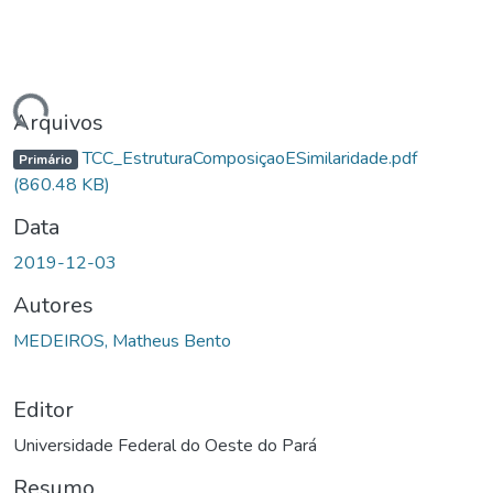
ando...
Arquivos
TCC_EstruturaComposiçaoESimilaridade.pdf
Primário
(860.48 KB)
Data
2019-12-03
Autores
MEDEIROS, Matheus Bento
Editor
Universidade Federal do Oeste do Pará
Resumo