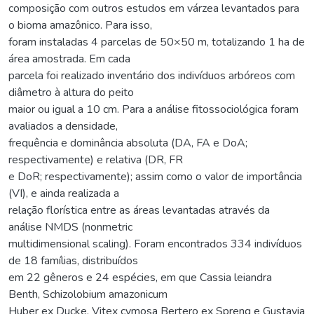
composição com outros estudos em várzea levantados para
o bioma amazônico. Para isso,
foram instaladas 4 parcelas de 50×50 m, totalizando 1 ha de
área amostrada. Em cada
parcela foi realizado inventário dos indivíduos arbóreos com
diâmetro à altura do peito
maior ou igual a 10 cm. Para a análise fitossociológica foram
avaliados a densidade,
frequência e dominância absoluta (DA, FA e DoA;
respectivamente) e relativa (DR, FR
e DoR; respectivamente); assim como o valor de importância
(VI), e ainda realizada a
relação florística entre as áreas levantadas através da
análise NMDS (nonmetric
multidimensional scaling). Foram encontrados 334 indivíduos
de 18 famílias, distribuídos
em 22 gêneros e 24 espécies, em que Cassia leiandra
Benth, Schizolobium amazonicum
Huber ex Ducke, Vitex cymosa Bertero ex Spreng e Gustavia