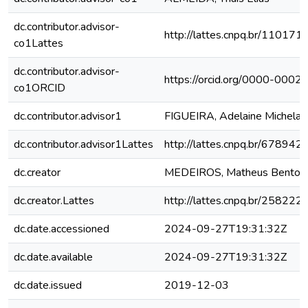
dc.contributor.advisor-
http://lattes.cnpq.br/1101
co1Lattes
dc.contributor.advisor-
https://orcid.org/0000-000
co1ORCID
dc.contributor.advisor1
FIGUEIRA, Adelaine Michela e
dc.contributor.advisor1Lattes
http://lattes.cnpq.br/6789
dc.creator
MEDEIROS, Matheus Bento
dc.creator.Lattes
http://lattes.cnpq.br/2582
dc.date.accessioned
2024-09-27T19:31:32Z
dc.date.available
2024-09-27T19:31:32Z
dc.date.issued
2019-12-03