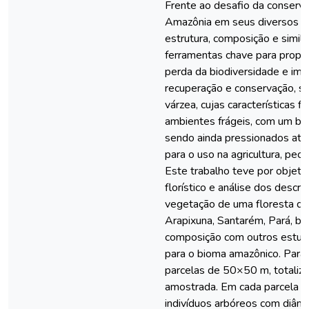
Frente ao desafio da conserva
Amazônia em seus diversos e
estrutura, composição e simila
ferramentas chave para propor
perda da biodiversidade e imp
recuperação e conservação, 
várzea, cujas características f
ambientes frágeis, com um bai
sendo ainda pressionados atr
para o uso na agricultura, pecu
Este trabalho teve por objeti
florístico e análise dos descri
vegetação de uma floresta de 
Arapixuna, Santarém, Pará, b
composição com outros estud
para o bioma amazônico. Para 
parcelas de 50×50 m, totaliz
amostrada. Em cada parcela foi
indivíduos arbóreos com diâme