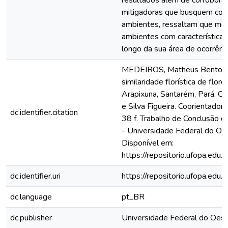
resultados além de corrobora
mitigadoras que busquem cons
ambientes, ressaltam que me
ambientes com características 
longo da sua área de ocorrênc
MEDEIROS, Matheus Bento. Es
similaridade florística de flor
Arapixuna, Santarém, Pará. Or
e Silva Figueira. Coorientador
dc.identifier.citation
38 f. Trabalho de Conclusão d
- Universidade Federal do Oe
Disponível em:
https://repositorio.ufopa.ed
dc.identifier.uri
https://repositorio.ufopa.ed
dc.language
pt_BR
dc.publisher
Universidade Federal do Oest