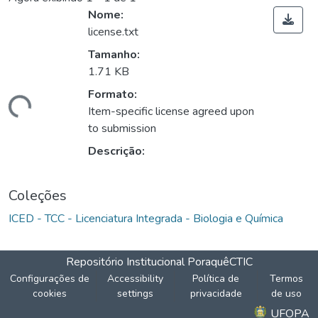
Nome:
license.txt
Tamanho:
1.71 KB
Formato:
ndo...
Item-specific license agreed upon
to submission
Descrição:
Coleções
ICED - TCC - Licenciatura Integrada - Biologia e Química
Repositório Institucional Poraquê
CTIC
Configurações de
Accessibility
Política de
Termos
cookies
settings
privacidade
de uso
UFOPA