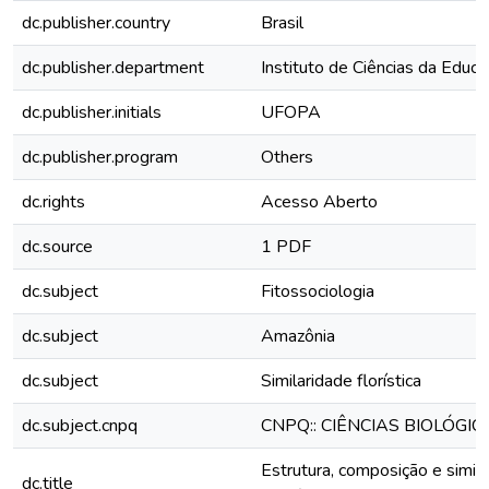
dc.publisher.country
Brasil
dc.publisher.department
Instituto de Ciências da Educ
dc.publisher.initials
UFOPA
dc.publisher.program
Others
dc.rights
Acesso Aberto
dc.source
1 PDF
dc.subject
Fitossociologia
dc.subject
Amazônia
dc.subject
Similaridade florística
dc.subject.cnpq
CNPQ:: CIÊNCIAS BIOLÓGIC
Estrutura, composição e similar
dc.title