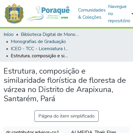
Navegue
Comunidades
no
& Coleções
repositório
Início
Biblioteca Digital de Monografias (BDM)
Monografias de Graduação
ICED - TCC - Licenciatura Integrada - Biologia e Química
Estrutura, composição e similaridade florística de floresta de várzea no Distrito de Arapixuna, Santarém, Pará
Estrutura, composição e
similaridade florística de floresta de
várzea no Distrito de Arapixuna,
Santarém, Pará
Página do item simplificado
dc.contributor.advisor-co1
ALMEIDA, Thaís Elias