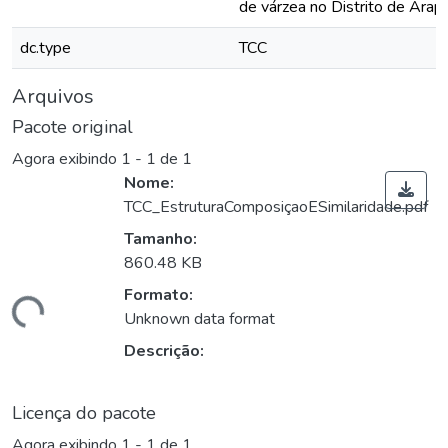
de várzea no Distrito de Arap
dc.type
TCC
Arquivos
Pacote original
Agora exibindo
1 - 1 de 1
Nome:
TCC_EstruturaComposiçaoESimilaridade.pdf
Tamanho:
860.48 KB
Formato:
ndo...
Unknown data format
Descrição:
Licença do pacote
Agora exibindo
1 - 1 de 1