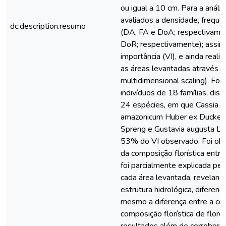
ou igual a 10 cm. Para a análi
avaliados a densidade, frequê
dc.description.resumo
(DA, FA e DoA; respectivamen
DoR; respectivamente); assim
importância (VI), e ainda realiz
as áreas levantadas através 
multidimensional scaling). F
indivíduos de 18 famílias, dis
24 espécies, em que Cassia le
amazonicum Huber ex Ducke, 
Spreng e Gustavia augusta L.
53% do VI observado. Foi obs
da composição florística entre
foi parcialmente explicada pel
cada área levantada, reveland
estrutura hidrológica, diferenç
mesmo a diferença entre a co
composição florística de flore