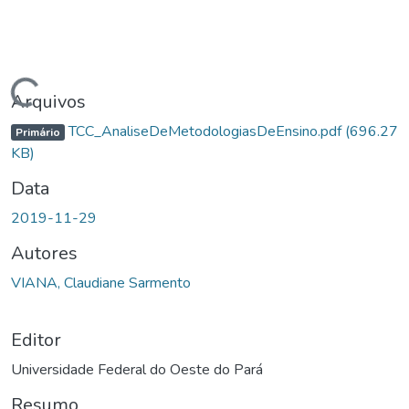
egando...
Arquivos
TCC_AnaliseDeMetodologiasDeEnsino.pdf
(696.27
Primário
KB)
Data
2019-11-29
Autores
VIANA, Claudiane Sarmento
Editor
Universidade Federal do Oeste do Pará
Resumo