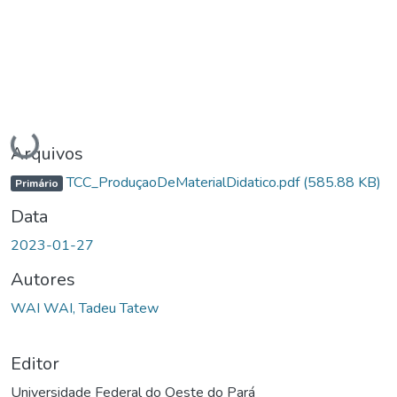
Carregando...
Arquivos
TCC_ProduçaoDeMaterialDidatico.pdf
(585.88 KB)
Primário
Data
2023-01-27
Autores
WAI WAI, Tadeu Tatew
Editor
Universidade Federal do Oeste do Pará