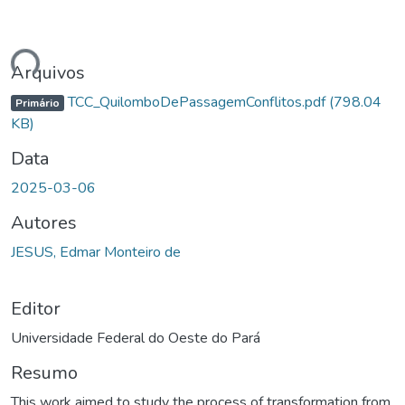
ndo...
Arquivos
TCC_QuilomboDePassagemConflitos.pdf
(798.04
Primário
KB)
Data
2025-03-06
Autores
JESUS, Edmar Monteiro de
Editor
Universidade Federal do Oeste do Pará
Resumo
This work aimed to study the process of transformation from