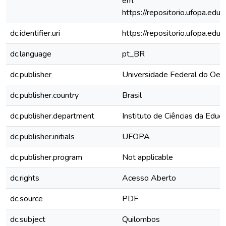
em:
https://repositorio.ufopa.e
dc.identifier.uri
https://repositorio.ufopa.e
dc.language
pt_BR
dc.publisher
Universidade Federal do Oes
dc.publisher.country
Brasil
dc.publisher.department
Instituto de Ciências da Educ
dc.publisher.initials
UFOPA
dc.publisher.program
Not applicable
dc.rights
Acesso Aberto
dc.source
PDF
dc.subject
Quilombos