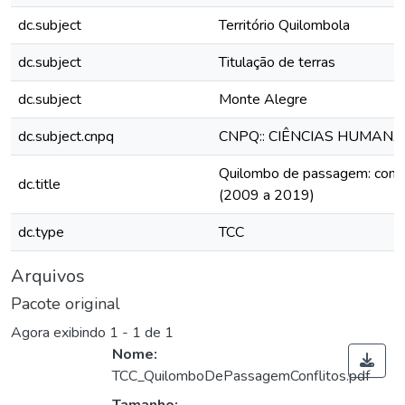
dc.subject
Território Quilombola
dc.subject
Titulação de terras
dc.subject
Monte Alegre
dc.subject.cnpq
CNPQ:: CIÊNCIAS HUMANA
Quilombo de passagem: confli
dc.title
(2009 a 2019)
dc.type
TCC
Arquivos
Pacote original
Agora exibindo
1 - 1 de 1
Nome:
TCC_QuilomboDePassagemConflitos.pdf