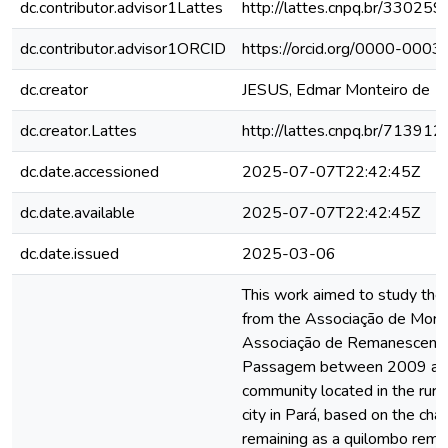
dc.contributor.advisor1Lattes
http://lattes.cnpq.br/3302
dc.contributor.advisor1ORCID
https://orcid.org/0000-00
dc.creator
JESUS, Edmar Monteiro de
dc.creator.Lattes
http://lattes.cnpq.br/7139
dc.date.accessioned
2025-07-07T22:42:45Z
dc.date.available
2025-07-07T22:42:45Z
dc.date.issued
2025-03-06
This work aimed to study the
from the Associação de Mora
Associação de Remanescent
Passagem between 2009 and
community located in the rura
city in Pará, based on the ch
remaining as a quilombo remn