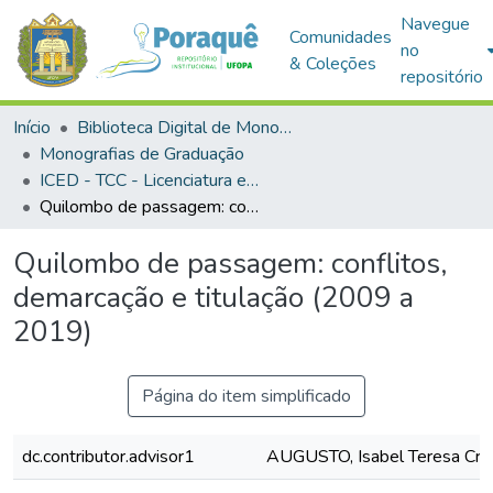
Navegue
Comunidades
no
& Coleções
repositório
Início
Biblioteca Digital de Monografias (BDM)
Monografias de Graduação
ICED - TCC - Licenciatura em História
Quilombo de passagem: conflitos, demarcação e titulação (2009 a 2019)
Quilombo de passagem: conflitos,
demarcação e titulação (2009 a
2019)
Página do item simplificado
dc.contributor.advisor1
AUGUSTO, Isabel Teresa Cre