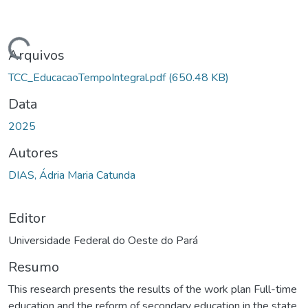
gando...
Arquivos
TCC_EducacaoTempoIntegral.pdf
(650.48 KB)
Data
2025
Autores
DIAS, Ádria Maria Catunda
Editor
Universidade Federal do Oeste do Pará
Resumo
This research presents the results of the work plan Full-time
education and the reform of secondary education in the state