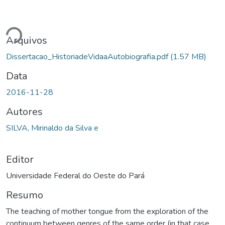
gando...
Arquivos
Dissertacao_HistoriadeVidaaAutobiografia.pdf
(1.57 MB)
Data
2016-11-28
Autores
SILVA, Mirinaldo da Silva e
Editor
Universidade Federal do Oeste do Pará
Resumo
The teaching of mother tongue from the exploration of the
continuum between genres of the same order (in that case,