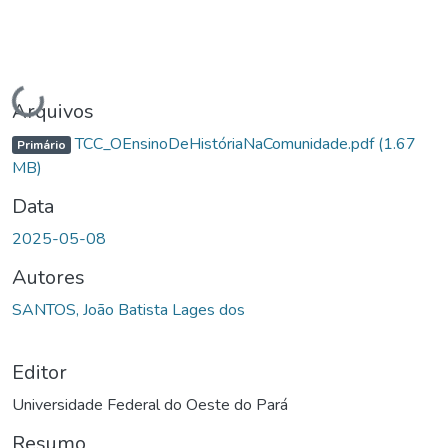
Carregando...
Arquivos
TCC_OEnsinoDeHistóriaNaComunidade.pdf
(1.67
Primário
MB)
Data
2025-05-08
Autores
SANTOS, João Batista Lages dos
Editor
Universidade Federal do Oeste do Pará
Resumo