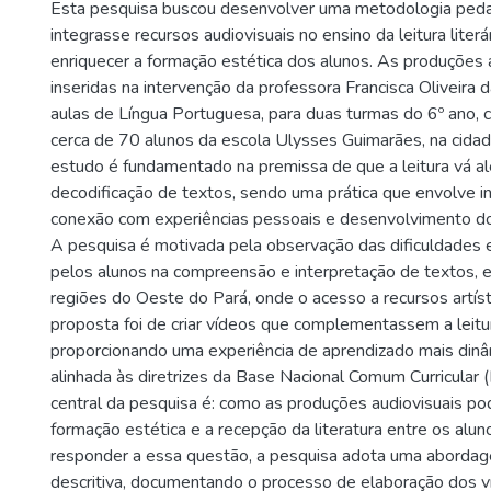
Esta pesquisa buscou desenvolver uma metodologia ped
integrasse recursos audiovisuais no ensino da leitura literá
enriquecer a formação estética dos alunos. As produções 
inseridas na intervenção da professora Francisca Oliveira d
aulas de Língua Portuguesa, para duas turmas do 6º ano, 
cerca de 70 alunos da escola Ulysses Guimarães, na cidad
estudo é fundamentado na premissa de que a leitura vá a
decodificação de textos, sendo uma prática que envolve i
conexão com experiências pessoais e desenvolvimento do
A pesquisa é motivada pela observação das dificuldades 
pelos alunos na compreensão e interpretação de textos, 
regiões do Oeste do Pará, onde o acesso a recursos artíst
proposta foi de criar vídeos que complementassem a leitura
proporcionando uma experiência de aprendizado mais dinâm
alinhada às diretrizes da Base Nacional Comum Curricular
central da pesquisa é: como as produções audiovisuais p
formação estética e a recepção da literatura entre os alu
responder a essa questão, a pesquisa adota uma abordage
descritiva, documentando o processo de elaboração dos v