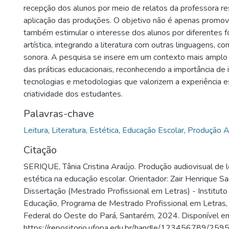
recepção dos alunos por meio de relatos da professora r
aplicação das produções. O objetivo não é apenas promove
também estimular o interesse dos alunos por diferentes 
artística, integrando a literatura com outras linguagens, co
sonora. A pesquisa se insere em um contexto mais amplo
das práticas educacionais, reconhecendo a importância de 
tecnologias e metodologias que valorizem a experiência es
criatividade dos estudantes.
Palavras-chave
Leitura
,
Literatura
,
Estética
,
Educação Escolar
,
Produção A
Citação
SERIQUE, Tânia Cristina Araújo. Produção audiovisual de l
estética na educação escolar. Orientador: Zair Henrique Sa
Dissertação (Mestrado Profissional em Letras) - Instituto
Educação, Programa de Mestrado Profissional em Letras,
Federal do Oeste do Pará, Santarém, 2024. Disponível e
https://repositorio.ufopa.edu.br/handle/123456789/2595