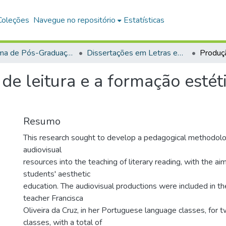
Coleções
Navegue no repositório
Estatísticas
Programa de Pós-Graduação em Mestrado Profissional em Letras em Rede Nacional (PROFLETRAS)
Dissertações em Letras em Rede Nacional (Mestrado Profissional)
de leitura e a formação esté
Resumo
This research sought to develop a pedagogical methodolo
audiovisual
resources into the teaching of literary reading, with the aim
students' aesthetic
education. The audiovisual productions were included in th
teacher Francisca
Oliveira da Cruz, in her Portuguese language classes, for 
classes, with a total of