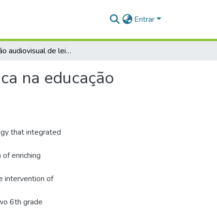
Entrar
Produção audiovisual de leitura e a formação estética na educação escolar
tica na educação
gy that integrated
 of enriching
e intervention of
two 6th grade