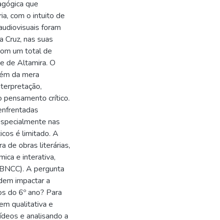
agógica que
ria, com o intuito de
audiovisuais foram
a Cruz, nas suas
com um total de
e de Altamira. O
lém da mera
nterpretação,
 pensamento crítico.
enfrentadas
especialmente nas
icos é limitado. A
 de obras literárias,
ica e interativa,
 (BNCC). A pergunta
odem impactar a
nos do 6º ano? Para
m qualitativa e
ídeos e analisando a