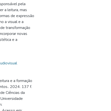
esponsável pela
r a leitura, mas
formas de expressão
mo a visual e a
 de transformação
incorporar novas
tética e a
udiovisual
eitura e a formação
ntos.. 2024. 137 f.
 de Ciências da
 Universidade
m:
. Acesso em: .