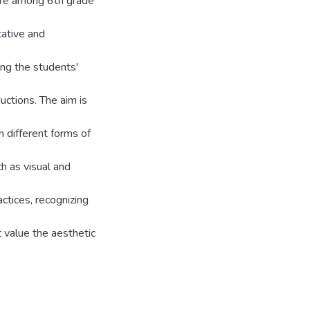
ture among 6th grade
tative and
ng the students'
uctions. The aim is
n different forms of
ch as visual and
actices, recognizing
 value the aesthetic