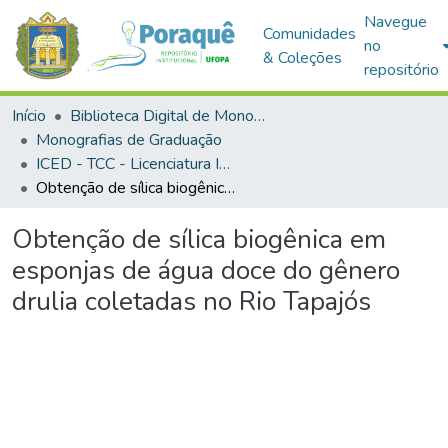
Navegue
Comunidades
no
& Coleções
repositório
Início
Biblioteca Digital de Monografias (BDM)
Monografias de Graduação
ICED - TCC - Licenciatura Integrada - Biologia e Química
Obtenção de sílica biogênica em esponjas de água doce do gênero drulia coletadas no Rio Tapajós
Obtenção de sílica biogênica em
esponjas de água doce do gênero
drulia coletadas no Rio Tapajós