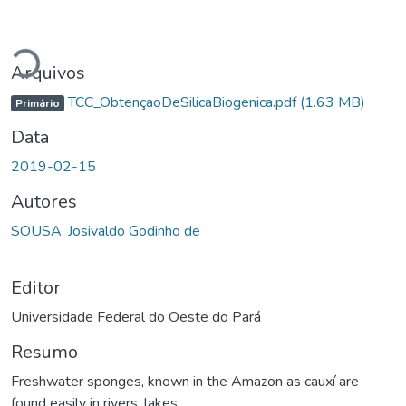
Carregando...
Arquivos
TCC_ObtençaoDeSilicaBiogenica.pdf
(1.63 MB)
Primário
Data
2019-02-15
Autores
SOUSA, Josivaldo Godinho de
Editor
Universidade Federal do Oeste do Pará
Resumo
Freshwater sponges, known in the Amazon as cauxí are
found easily in rivers, lakes