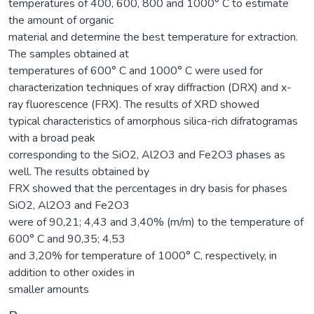
temperatures of 400, 600, 800 and 1000° C to estimate
the amount of organic
material and determine the best temperature for extraction.
The samples obtained at
temperatures of 600° C and 1000° C were used for
characterization techniques of xray diffraction (DRX) and x-
ray fluorescence (FRX). The results of XRD showed
typical characteristics of amorphous silica-rich difratogramas
with a broad peak
corresponding to the SiO2, Al2O3 and Fe2O3 phases as
well. The results obtained by
FRX showed that the percentages in dry basis for phases
SiO2, Al2O3 and Fe2O3
were of 90,21; 4,43 and 3,40% (m/m) to the temperature of
600° C and 90,35; 4,53
and 3,20% for temperature of 1000° C, respectively, in
addition to other oxides in
smaller amounts