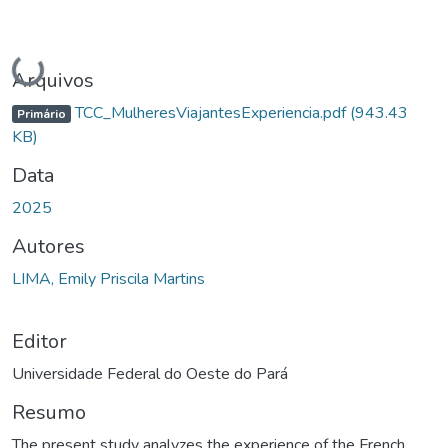
Carregando...
Arquivos
TCC_MulheresViajantesExperiencia.pdf
(943.43
Primário
KB)
Data
2025
Autores
LIMA, Emily Priscila Martins
Editor
Universidade Federal do Oeste do Pará
Resumo
The present study analyzes the experience of the French