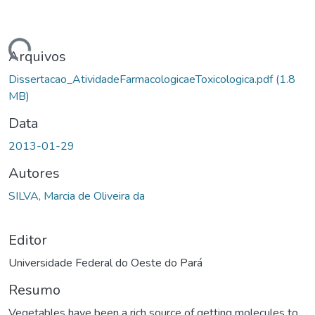
ndo...
Arquivos
Dissertacao_AtividadeFarmacologicaeToxicologica.pdf
(1.8
MB)
Data
2013-01-29
Autores
SILVA, Marcia de Oliveira da
Editor
Universidade Federal do Oeste do Pará
Resumo
Vegetables have been a rich source of getting molecules to