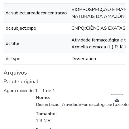
BIOPROSPECÇÃO E MANE
dc.subject.areadeconcentracao
NATURAIS DA AMAZÔNIA
dc.subject.cnpq
CNPQ::CIÊNCIAS EXATAS 
Atividade farmacológica e to
dc.title
Acmella oleracea (L.) R. K. J
dc.type
Dissertation
Arquivos
Pacote original
Agora exibindo
1 - 1 de 1
Nome:
Dissertacao_AtividadeFarmacologicaeToxicolo
Tamanho:
1.8 MB