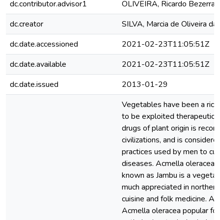
dc.contributor.advisor1
OLIVEIRA, Ricardo Bezerra 
dc.creator
SILVA, Marcia de Oliveira da
dc.date.accessioned
2021-02-23T11:05:51Z
dc.date.available
2021-02-23T11:05:51Z
dc.date.issued
2013-01-29
Vegetables have been a rich
to be exploited therapeutical
drugs of plant origin is recor
civilizations, and is conside
practices used by men to cur
diseases. Acmella oleracea (L
known as Jambu is a vegetab
much appreciated in northern 
cuisine and folk medicine. Al
Acmella oleracea popular for