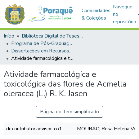
Navegue
Comunidades
no
& Coleções
repositório
Início
Biblioteca Digital de Teses e Dissertações (BDTD)
Programa de Pós-Graduação em Recursos Naturais da Amazônia (PPGRNA)
Dissertações em Recursos Naturais da Amazônia (Mestrado)
Atividade farmacológica e toxicológica das flores de Acmella oleracea (L.) R. K. Jasen
Atividade farmacológica e
toxicológica das flores de Acmella
oleracea (L.) R. K. Jasen
Página do item simplificado
dc.contributor.advisor-co1
MOURÃO, Rosa Helena Ver