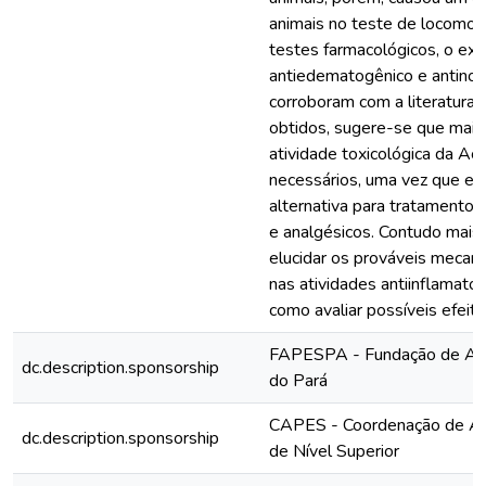
animais no teste de locomo
testes farmacológicos, o ext
antiedematogênico e antinoci
corroboram com a literatura. 
obtidos, sugere-se que mais
atividade toxicológica da Ac
necessários, uma vez que est
alternativa para tratamentos
e analgésicos. Contudo mais
elucidar os prováveis mecan
nas atividades antiinflamatór
como avaliar possíveis efeito
FAPESPA - Fundação de Amp
dc.description.sponsorship
do Pará
CAPES - Coordenação de Ap
dc.description.sponsorship
de Nível Superior