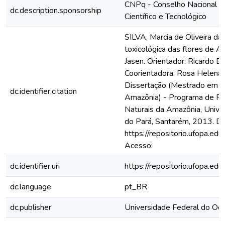
CNPq - Conselho Nacional 
dc.description.sponsorship
Científico e Tecnológico
SILVA, Marcia de Oliveira da
toxicológica das flores de Ac
Jasen. Orientador: Ricardo Be
Coorientadora: Rosa Helena 
Dissertação (Mestrado em R
dc.identifier.citation
Amazônia) - Programa de P
Naturais da Amazônia, Unive
do Pará, Santarém, 2013. Di
https://repositorio.ufopa.e
Acesso:
dc.identifier.uri
https://repositorio.ufopa.
dc.language
pt_BR
dc.publisher
Universidade Federal do Oe