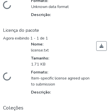
Formato:
rregando...
Unknown data format
Descrição:
Licença do pacote
Agora exibindo
1 - 1 de 1
Nome:
license.txt
Tamanho:
1.71 KB
Formato:
rregando...
Item-specific license agreed upon
to submission
Descrição:
Coleções