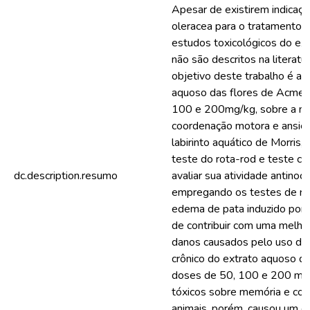
Apesar de existirem indicaç
oleracea para o tratamento 
estudos toxicológicos do ext
não são descritos na literatur
objetivo deste trabalho é ana
aquoso das flores de Acmell
100 e 200mg/kg, sobre a me
coordenação motora e ansied
labirinto aquático de Morris, 
teste do rota-rod e teste ca
dc.description.resumo
avaliar sua atividade antinoci
empregando os testes de retir
edema de pata induzido por 
de contribuir com uma melhor
danos causados pelo uso des
crônico do extrato aquoso d
doses de 50, 100 e 200 mg/
tóxicos sobre memória e co
animais, porém, causou um ef