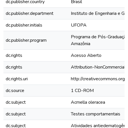
dc.publisher.country
Brasil
dc.publisher.department
Instituto de Engenharia e Ge
dc.publisher.initials
UFOPA
Programa de Pós-Graduação
dc.publisher.program
Amazônia
dc.rights
Acesso Aberto
dc.rights
Attribution-NonCommercial-
dc.rights.uri
http://creativecommons.org/l
dc.source
1 CD-ROM
dc.subject
Acmella oleracea
dc.subject
Testes comportamentais
dc.subject
Atividades antiedematogênic