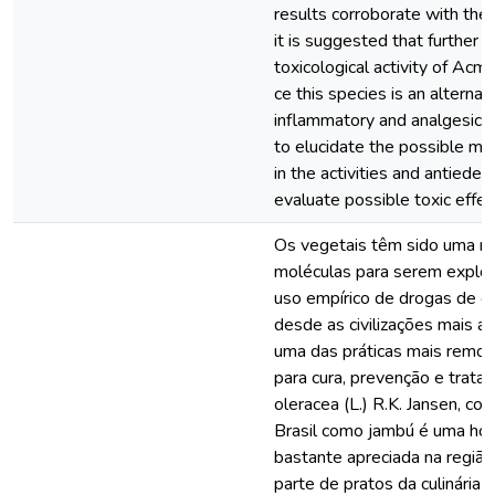
results corroborate with the l
it is suggested that further 
toxicological activity of Acme
ce this species is an alternat
inflammatory and analgesics
to elucidate the possible me
in the activities and antiede
evaluate possible toxic effec
Os vegetais têm sido uma ri
moléculas para serem explo
uso empírico de drogas de o
desde as civilizações mais a
uma das práticas mais remot
para cura, prevenção e trat
oleracea (L.) R.K. Jansen, c
Brasil como jambú é uma hort
bastante apreciada na região 
parte de pratos da culinária l