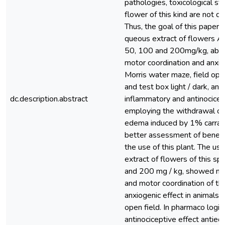
pathologies, toxicological stu
flower of this kind are not de
Thus, the goal of this paper i
queous extract of flowers A
50, 100 and 200mg/kg, abou
motor coordination and anxie
Morris water maze, field open
and test box light / dark, and 
dc.description.abstract
inflammatory and antinocicept
employing the withdrawal of th
edema induced by 1% carrage
better assessment of benef
the use of this plant. The us
extract of flowers of this s
and 200 mg / kg, showed no
and motor coordination of th
anxiogenic effect in animals 
open field. In pharmaco logic
antinociceptive effect antie