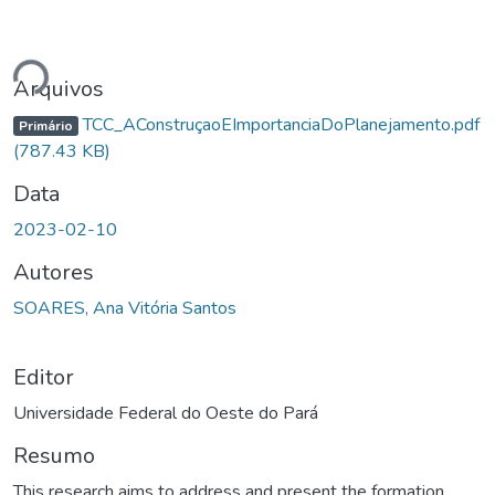
ndo...
Arquivos
TCC_AConstruçaoEImportanciaDoPlanejamento.pdf
Primário
(787.43 KB)
Data
2023-02-10
Autores
SOARES, Ana Vitória Santos
Editor
Universidade Federal do Oeste do Pará
Resumo
This research aims to address and present the formation