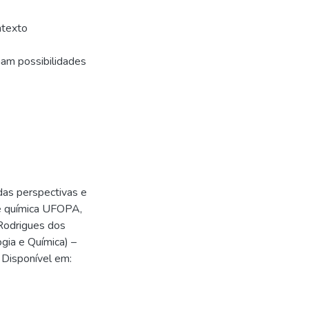
ntexto
inam possibilidades
as perspectivas e
 e química UFOPA,
Rodrigues dos
gia e Química) –
 Disponível em:
9