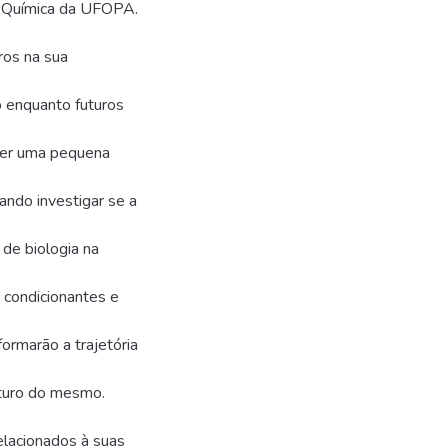
 e Química da UFOPA.
ros na sua
o enquanto futuros
azer uma pequena
sando investigar se a
 de biologia na
 condicionantes e
ormarão a trajetória
uturo do mesmo.
elacionados à suas