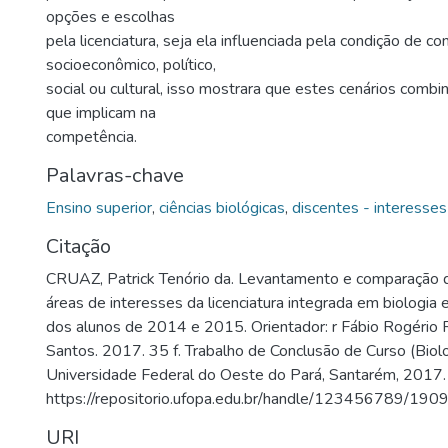
opções e escolhas
pela licenciatura, seja ela influenciada pela condição de co
socioeconômico, político,
social ou cultural, isso mostrara que estes cenários comb
que implicam na
competência.
Palavras-chave
Ensino superior
,
ciências biológicas
,
discentes - interesses
Citação
CRUAZ, Patrick Tenório da. Levantamento e comparação d
áreas de interesses da licenciatura integrada em biologia
dos alunos de 2014 e 2015. Orientador: r Fábio Rogério 
Santos. 2017. 35 f. Trabalho de Conclusão de Curso (Biolo
Universidade Federal do Oeste do Pará, Santarém, 2017.
https://repositorio.ufopa.edu.br/handle/123456789/190
URI