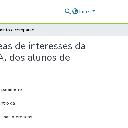
Entrar
Levantamento e comparação das perspectivas e áreas de interesses da licenciatura integrada em biologia e química UFOPA, dos alunos de 2014 e 2015.
as de interesses da
A, dos alunos de
m parâmetro
ntro da
linas oferecidas