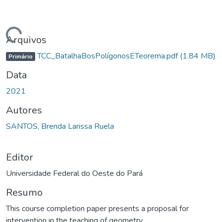
gando...
Arquivos
TCC_BatalhaBosPolígonosETeorema.pdf
(1.84 MB)
Primário
Data
2021
Autores
SANTOS, Brenda Larissa Ruela
Editor
Universidade Federal do Oeste do Pará
Resumo
This course completion paper presents a proposal for
intervention in the teaching of geometry