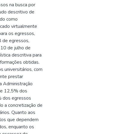
ssos na busca por
udo descritivo de
ando como
icado virtualmente
para os egressos,
8 de egressos,
 10 de julho de
stica descritiva para
nformações obtidas.
s universitários, com
nte prestar
la Administração
 e 12,5% dos
% dos egressos
do a concretização de
ários. Quanto aos
culos que dependem
dos, enquanto os