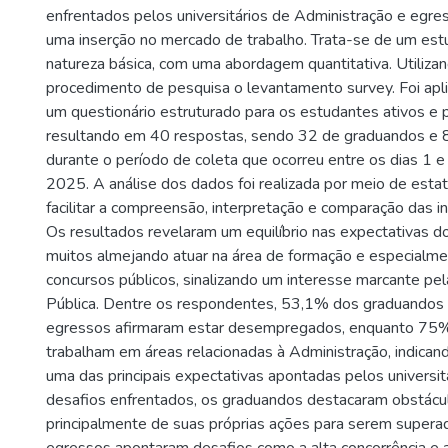
enfrentados pelos universitários de Administração e egre
uma inserção no mercado de trabalho. Trata-se de um est
natureza básica, com uma abordagem quantitativa. Utiliz
procedimento de pesquisa o levantamento survey. Foi apl
um questionário estruturado para os estudantes ativos e 
resultando em 40 respostas, sendo 32 de graduandos e 
durante o período de coleta que ocorreu entre os dias 1 e
2025. A análise dos dados foi realizada por meio de estatí
facilitar a compreensão, interpretação e comparação das i
Os resultados revelaram um equilíbrio nas expectativas do
muitos almejando atuar na área de formação e especialme
concursos públicos, sinalizando um interesse marcante pe
Pública. Dentre os respondentes, 53,1% dos graduandos
egressos afirmaram estar desempregados, enquanto 75
trabalham em áreas relacionadas à Administração, indican
uma das principais expectativas apontadas pelos universit
desafios enfrentados, os graduandos destacaram obstá
principalmente de suas próprias ações para serem supera