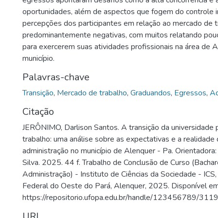
egressos apontaram desafios como a alta concorrência e 
oportunidades, além de aspectos que fogem do controle in
percepções dos participantes em relação ao mercado de t
predominantemente negativas, com muitos relatando pou
para exercerem suas atividades profissionais na área de 
município.
Palavras-chave
Transição
,
Mercado de trabalho
,
Graduandos
,
Egressos
,
Ad
Citação
JERÔNIMO, Darlison Santos. A transição da universidade 
trabalho: uma análise sobre as expectativas e a realidade 
administração no município de Alenquer - Pa. Orientadora:
Silva. 2025. 44 f. Trabalho de Conclusão de Curso (Bacha
Administração) - Instituto de Ciências da Sociedade - ICS
Federal do Oeste do Pará, Alenquer, 2025. Disponível em
https://repositorio.ufopa.edu.br/handle/123456789/311
URI