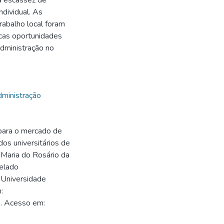
a escassez de
dividual. As
rabalho local foram
cas oportunidades
Administração no
ministração
para o mercado de
dos universitários de
 Maria do Rosário da
relado
, Universidade
:
9. Acesso em: