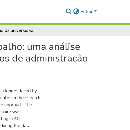
Entrar
A transição da universidade para o mercado de trabalho: uma análise sobre as expectativas e a realidade dos universitários de administração no município de Alenquer - Pa
balho: uma análise
ios de administração
hallenges faced by
ates in their search
ive approach. The
nnaire was
lting in 40
during the data