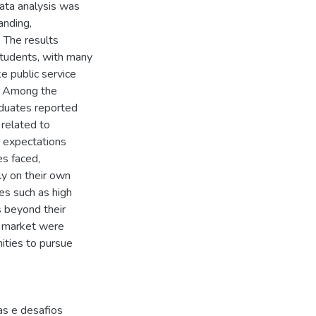
Data analysis was
anding,
. The results
students, with many
ke public service
n. Among the
duates reported
related to
in expectations
es faced,
ly on their own
es such as high
s beyond their
ob market were
ities to pursue
s e desafios