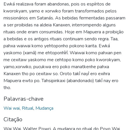
Ewká realizava foram abandonas, pois os espíritos de
kworokyam, yamo e xorwiko foram transformados pelos
missionários em Satanás. As bebidas fermentadas passaram
a ser proibidas na aldeia Kanaxen, interrompendo alguns
rituais onde eram consumidas. Hoje em Mapuera a proibição
a bebidas e os antigos rituais continuam sendo regra. Taa,
pahxa waiwai komo yehtoponho pokono karita. Ewká
yaskomo (xamã) me ehtoponhîrî. Waiwai komo pahxan pen
me cexitaw yaskomo me cehtopo komo poko kworokyam,
yamo,xorwiko, pucukwa ero poko manatkenhe pahxa
Kanaxen tho po cexitaw so. Oroto takî nayî ero exihra
Mapuera ewto po. Tahsipinkaxi (abandonado) takî nay ero
tho.
Palavras-chave
Wai wai
,
Ritual
,
Mudança
Citação
Wai Wai, Walter Powci. A mudança no ritual do Povo Wai