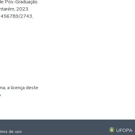
 de Pós-Graduação
antarém, 2023.
/123456789/2743.
3
ma, a licença deste
o
UFOPA
mos de uso