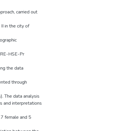
pproach, carried out
 in the city of
ographic
 – RE-HSE-Pr
ng the data
ented through
. The data analysis
s and interpretations
17 female and 5