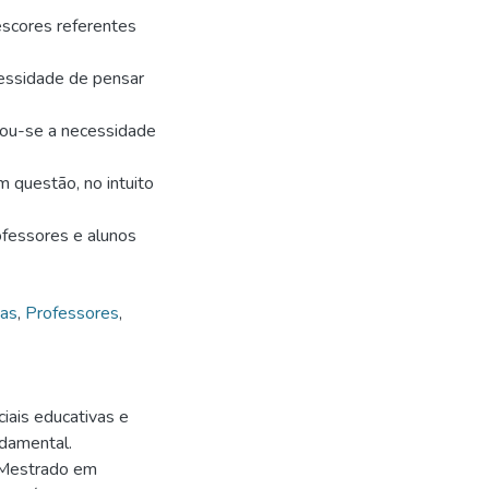
escores referentes
cessidade de pensar
vou-se a necessidade
 questão, no intuito
ofessores e alunos
cas
,
Professores
,
iais educativas e
ndamental.
 (Mestrado em