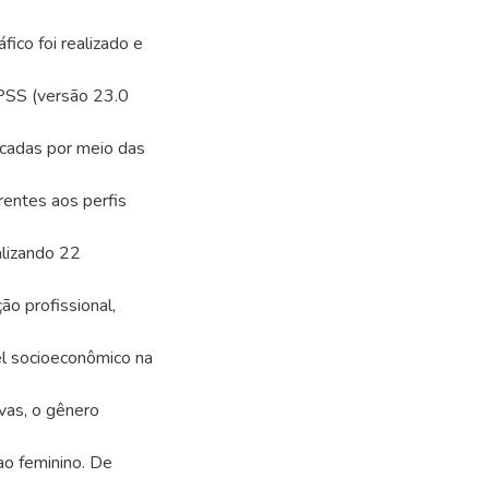
ico foi realizado e
SPSS (versão 23.0
icadas por meio das
rentes aos perfis
alizando 22
ão profissional,
el socioeconômico na
ivas, o gênero
ao feminino. De