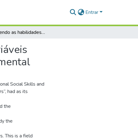
Entrar
Conhecendo as habilidades sociais educativas e variáveis sociodemográficas de professores do ensino fundamental
iáveis
amental
nal Social Skills and
”, had as its
nd the
udy the
. This is a field