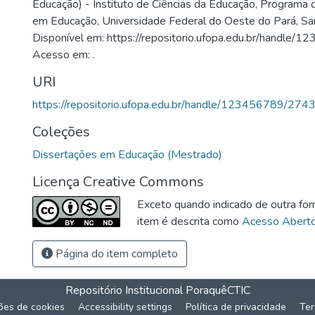
Educação) - Instituto de Ciências da Educação, Programa
em Educação, Universidade Federal do Oeste do Pará, S
Disponível em: https://repositorio.ufopa.edu.br/handle
Acesso em: .
URI
https://repositorio.ufopa.edu.br/handle/123456789/274
Coleções
Dissertações em Educação (Mestrado)
Licença Creative Commons
Exceto quando indicado de outra for
item é descrita como
Acesso Abert
Página do item completo
Repositório Institucional Poraquê
CTIC
ões de cookies
Accessibility settings
Política de privacidade
Ter