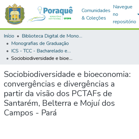
Navegue
Comunidades
no
& Coleções
repositório
Início
Biblioteca Digital de Monografias (BDM)
Monografias de Graduação
ICS - TCC - Bacharelado em Ciências Econômicas
Sociobiodiversidade e bioeconomia: convergências e divergências a partir da visão dos PCTAFs de Santarém, Belterra e Mojuí dos Campos - Pará
Sociobiodiversidade e bioeconomia:
convergências e divergências a
partir da visão dos PCTAFs de
Santarém, Belterra e Mojuí dos
Campos - Pará