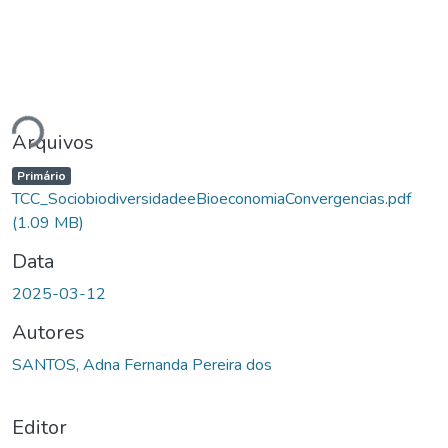
Carregando...
Arquivos
Primário
TCC_SociobiodiversidadeeBioeconomiaConvergencias.pdf
(1.09 MB)
Data
2025-03-12
Autores
SANTOS, Adna Fernanda Pereira dos
Editor