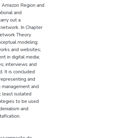
he Amazon Region and
tional and
arry out a
l network. In Chapter
Network Theory
nceptual modeling;
works and websites;
t in digital media;
es; interviews and
d. It is concluded
representing and
the management and
 least isolated
rategies to be used
 denialism and
afication.