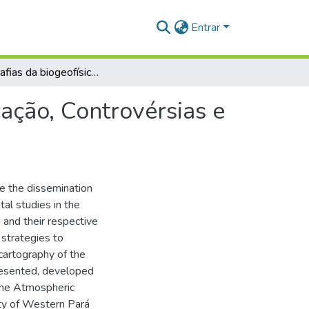
Entrar
Cartografias da biogeofísica na Amazônia: Comunicação, Controvérsias e Redes da Tecnociência do Clima e Meio Ambiente
ação, Controvérsias e
e the dissemination
tal studies in the
s and their respective
strategies to
 cartography of the
resented, developed
 the Atmospheric
ity of Western Pará