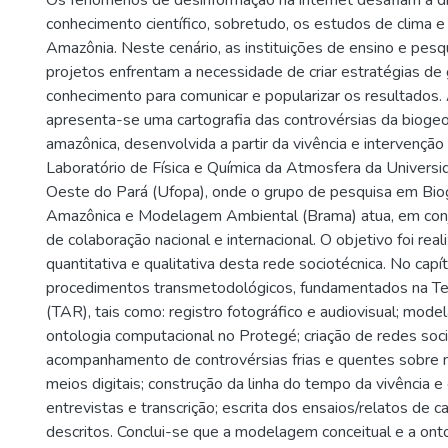
Os fenômenos de desinformação na internet desafiam a d
conhecimento científico, sobretudo, os estudos de clima 
Amazônia. Neste cenário, as instituições de ensino e pesq
projetos enfrentam a necessidade de criar estratégias de
conhecimento para comunicar e popularizar os resultados.
apresenta-se uma cartografia das controvérsias da biogeof
amazônica, desenvolvida a partir da vivência e intervenção
Laboratório de Física e Química da Atmosfera da Univers
Oeste do Pará (Ufopa), onde o grupo de pesquisa em Bio
Amazônica e Modelagem Ambiental (Brama) atua, em con
de colaboração nacional e internacional. O objetivo foi real
quantitativa e qualitativa desta rede sociotécnica. No capít
procedimentos transmetodológicos, fundamentados na T
(TAR), tais como: registro fotográfico e audiovisual; mode
ontologia computacional no Protegé; criação de redes socia
acompanhamento de controvérsias frias e quentes sobre
meios digitais; construção da linha do tempo da vivência e 
entrevistas e transcrição; escrita dos ensaios/relatos de 
descritos. Conclui-se que a modelagem conceitual e a ont