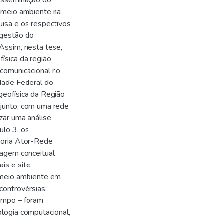
isseminação do
e meio ambiente na
uisa e os respectivos
 gestão do
 Assim, nesta tese,
ísica da região
 comunicacional no
idade Federal do
geofísica da Região
junto, com uma rede
izar uma análise
ulo 3, os
eoria Ator-Rede
lagem conceitual;
is e site;
 meio ambiente em
controvérsias;
campo – foram
ologia computacional,