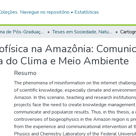
Coleções
Navegue no repositório
Estatísticas
Programa de Pós-Graduação em Sociedade, Natureza e Desenvolvimento (PPGSND)
Teses em Sociedade, Natureza e Desenvolvimento (Doutorado)
ofísica na Amazônia: Comunic
a do Clima e Meio Ambiente
Resumo
The phenomena of misinformation on the internet challeng
of scientific knowledge, especially climate and environmen
Amazon. In this scenario, teaching and research institution
projects face the need to create knowledge management 
communicate and popularize results. Thus, in this thesis, a
controversies of biogeophysics in the Amazon region is p
from the experience and communicational intervention at
Physics and Chemistry Laboratory of the Federal Univers