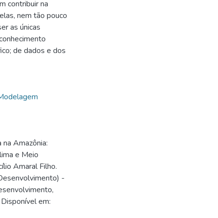
 contribuir na
 elas, nem tão pouco
ser as únicas
 conhecimento
fico; de dados e dos
Modelagem
ca na Amazônia:
lima e Meio
ílio Amaral Filho.
Desenvolvimento) -
esenvolvimento,
 Disponível em:
2