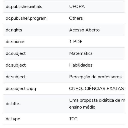
dc.publisher.initials
UFOPA
dc.publisher.program
Others
dc.rights
Acesso Aberto
dc.source
1 PDF
dc.subject
Matemática
dc.subject
Habilidades
dc.subject
Percepção de professores
dc.subject.cnpq
CNPQ:: CIÊNCIAS EXATAS 
Uma proposta didática de mat
dc.title
ensino médio
dc.type
TCC