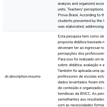
analysis and organized accor
units. Teachers' perceptions ar
Prova Brasil. According to th
students presented by the tea
was elaborated, addressing th
Esta pesquisa tem como obje
proposta didática baseada na
deveriam ter ao ingressar no 
percepções dos professores
Para isso foi realizado um le
sobre; didática, avaliação e a
Também foi aplicada uma quest
dc.description.resumo
professores de escolas esta
dados levantados foram inter
de conteúdo e organizados d
temáticas da BNCC. As perce
semelhantes aos resultados d
com as necessidades formati