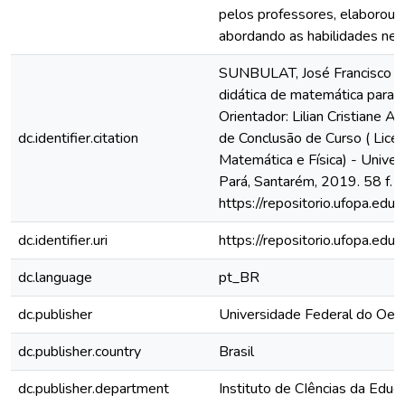
pelos professores, elaborou-
abordando as habilidades nec
SUNBULAT, José Francisco de
didática de matemática para 
Orientador: Lilian Cristiane A
dc.identifier.citation
de Conclusão de Curso ( Licen
Matemática e Física) - Unive
Pará, Santarém, 2019. 58 f. D
https://repositorio.ufopa.e
dc.identifier.uri
https://repositorio.ufopa.e
dc.language
pt_BR
dc.publisher
Universidade Federal do Oes
dc.publisher.country
Brasil
dc.publisher.department
Instituto de CIências da Educ