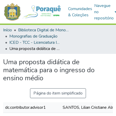
Navegue
Comunidades
no
& Coleções
repositório
Início
Biblioteca Digital de Monografias (BDM)
Monografias de Graduação
ICED - TCC - Licenciatura Integrada em Matemática e Física
Uma proposta didática de matemática para o ingresso do ensino médio
Uma proposta didática de
matemática para o ingresso do
ensino médio
Página do item simplificado
dc.contributor.advisor1
SANTOS, Lilian Cristiane Alm