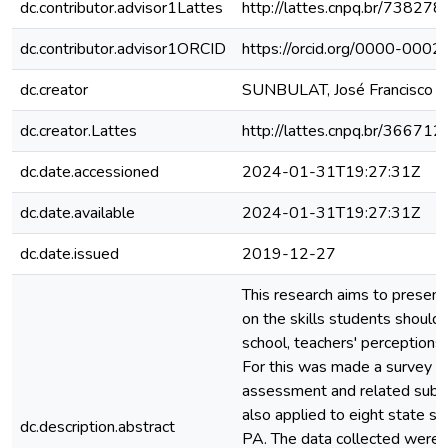
dc.contributor.advisor1Lattes
http://lattes.cnpq.br/7382
dc.contributor.advisor1ORCID
https://orcid.org/0000-00
dc.creator
SUNBULAT, José Francisco de
dc.creator.Lattes
http://lattes.cnpq.br/3667
dc.date.accessioned
2024-01-31T19:27:31Z
dc.date.available
2024-01-31T19:27:31Z
dc.date.issued
2019-12-27
This research aims to present
on the skills students should
school, teachers' perception
For this was made a survey of
assessment and related subje
also applied to eight state s
dc.description.abstract
PA. The data collected were 