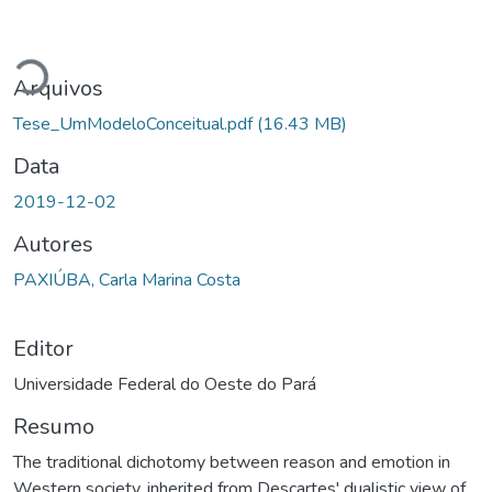
Carregando...
Arquivos
Tese_UmModeloConceitual.pdf
(16.43 MB)
Data
2019-12-02
Autores
PAXIÚBA, Carla Marina Costa
Editor
Universidade Federal do Oeste do Pará
Resumo
The traditional dichotomy between reason and emotion in
Western society, inherited from Descartes' dualistic view of