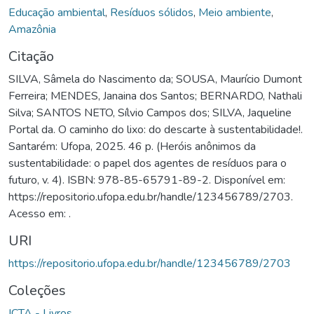
Educação ambiental
,
Resíduos sólidos
,
Meio ambiente
,
Amazônia
Citação
SILVA, Sâmela do Nascimento da; SOUSA, Maurício Dumont
Ferreira; MENDES, Janaina dos Santos; BERNARDO, Nathali
Silva; SANTOS NETO, Sílvio Campos dos; SILVA, Jaqueline
Portal da. O caminho do lixo: do descarte à sustentabilidade!.
Santarém: Ufopa, 2025. 46 p. (Heróis anônimos da
sustentabilidade: o papel dos agentes de resíduos para o
futuro, v. 4). ISBN: 978-85-65791-89-2. Disponível em:
https://repositorio.ufopa.edu.br/handle/123456789/2703.
Acesso em: .
URI
https://repositorio.ufopa.edu.br/handle/123456789/2703
Coleções
ICTA - Livros