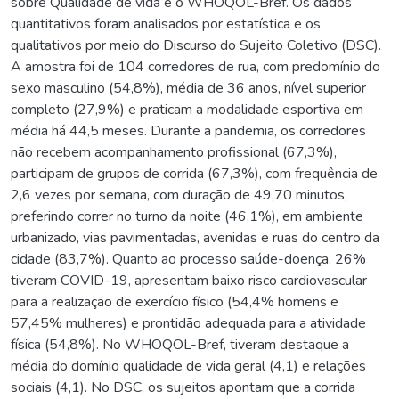
sobre Qualidade de vida e o WHOQOL-Bref. Os dados
quantitativos foram analisados por estatística e os
qualitativos por meio do Discurso do Sujeito Coletivo (DSC).
A amostra foi de 104 corredores de rua, com predomínio do
sexo masculino (54,8%), média de 36 anos, nível superior
completo (27,9%) e praticam a modalidade esportiva em
média há 44,5 meses. Durante a pandemia, os corredores
não recebem acompanhamento profissional (67,3%),
participam de grupos de corrida (67,3%), com frequência de
2,6 vezes por semana, com duração de 49,70 minutos,
preferindo correr no turno da noite (46,1%), em ambiente
urbanizado, vias pavimentadas, avenidas e ruas do centro da
cidade (83,7%). Quanto ao processo saúde-doença, 26%
tiveram COVID-19, apresentam baixo risco cardiovascular
para a realização de exercício físico (54,4% homens e
57,45% mulheres) e prontidão adequada para a atividade
física (54,8%). No WHOQOL-Bref, tiveram destaque a
média do domínio qualidade de vida geral (4,1) e relações
sociais (4,1). No DSC, os sujeitos apontam que a corrida