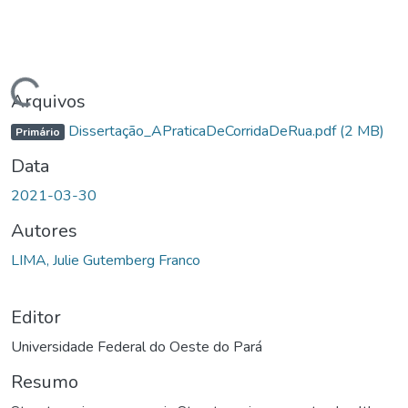
ando...
Arquivos
Dissertação_APraticaDeCorridaDeRua.pdf
(2 MB)
Primário
Data
2021-03-30
Autores
LIMA, Julie Gutemberg Franco
Editor
Universidade Federal do Oeste do Pará
Resumo