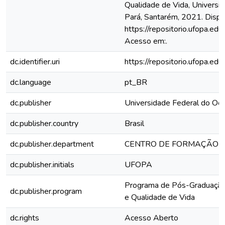
Qualidade de Vida, Universi
Pará, Santarém, 2021. Dispo
https://repositorio.ufopa.
Acesso em:.
dc.identifier.uri
https://repositorio.ufopa.
dc.language
pt_BR
dc.publisher
Universidade Federal do Oe
dc.publisher.country
Brasil
dc.publisher.department
CENTRO DE FORMAÇÃO I
dc.publisher.initials
UFOPA
Programa de Pós-Graduação
dc.publisher.program
e Qualidade de Vida
dc.rights
Acesso Aberto