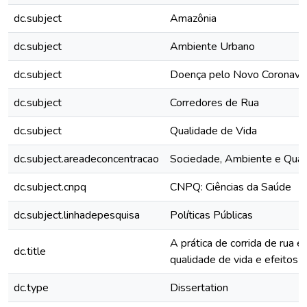
dc.subject
Amazônia
dc.subject
Ambiente Urbano
dc.subject
Doença pelo Novo Coronaví
dc.subject
Corredores de Rua
dc.subject
Qualidade de Vida
dc.subject.areadeconcentracao
Sociedade, Ambiente e Qual
dc.subject.cnpq
CNPQ: Ciências da Saúde
dc.subject.linhadepesquisa
Políticas Públicas
A prática de corrida de rua e
dc.title
qualidade de vida e efeito
dc.type
Dissertation