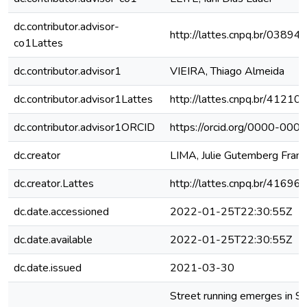
dc.contributor.advisor-
http://lattes.cnpq.br/038
co1Lattes
dc.contributor.advisor1
VIEIRA, Thiago Almeida
dc.contributor.advisor1Lattes
http://lattes.cnpq.br/412
dc.contributor.advisor1ORCID
https://orcid.org/0000-00
dc.creator
LIMA, Julie Gutemberg Fran
dc.creator.Lattes
http://lattes.cnpq.br/416
dc.date.accessioned
2022-01-25T22:30:55Z
dc.date.available
2022-01-25T22:30:55Z
dc.date.issued
2021-03-30
Street running emerges in S