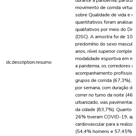
durante a pandemia; particul
movimento de corrida virtual
sobre Qualidade de vida e
quantitativos foram analisado
qualitativos por meio do Dis
(DSC). A amostra foi de 104
predomínio do sexo masculi
anos, nível superior complet
modalidade esportiva em mé
dc.description.resumo
a pandemia, os corredores 
acompanhamento profissional
grupos de corrida (67,3%), 
por semana, com duração de 
correr no turno da noite (46
urbanizado, vias pavimentada
da cidade (83,7%). Quanto 
26% tiveram COVID-19, apre
cardiovascular para a realizaç
(54,4% homens e 57,45% mu