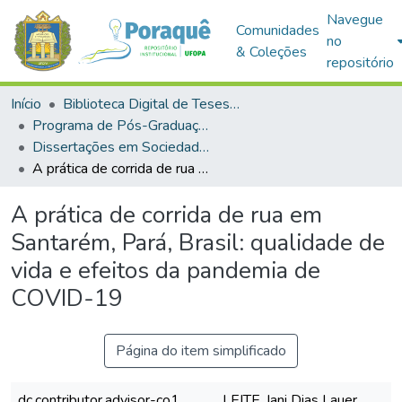
Navegue
Comunidades
no
& Coleções
repositório
Início
Biblioteca Digital de Teses e Dissertações (BDTD)
Programa de Pós-Graduação em Sociedade, Ambiente e Qualidade de Vida (PPGSAQ)
Dissertações em Sociedade, Ambiente e Qualidade de Vida (Mestrado)
A prática de corrida de rua em Santarém, Pará, Brasil: qualidade de vida e efeitos da pandemia de COVID-19
A prática de corrida de rua em
Santarém, Pará, Brasil: qualidade de
vida e efeitos da pandemia de
COVID-19
Página do item simplificado
dc.contributor.advisor-co1
LEITE, Iani Dias Lauer