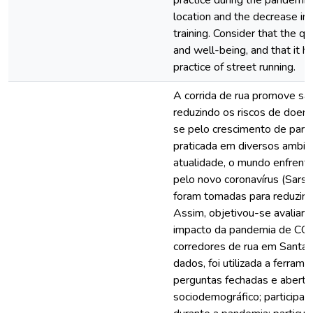
practice during the pandemic,
location and the decrease in 
training. Consider that the qua
and well-being, and that it h
practice of street running.
A corrida de rua promove saú
reduzindo os riscos de doen
se pelo crescimento de partic
praticada em diversos ambien
atualidade, o mundo enfren
pelo novo coronavírus (Sars
foram tomadas para reduzir o
Assim, objetivou-se avaliar a
impacto da pandemia de COV
corredores de rua em Santar
dados, foi utilizada a ferra
perguntas fechadas e abertas
sociodemográfico; participaç