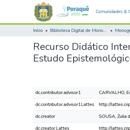
Comunidades & 
Início
Biblioteca Digital de Monografias (BDM)
Monogr
Recurso Didático Int
Estudo Epistemológi
dc.contributor.advisor1
CARVALHO, Ed
dc.contributor.advisor1Lattes
http://lattes
dc.creator
SOUSA, Zuila d
dc.creator.Lattes
http://lattes