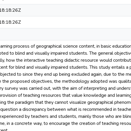
8:18:26Z
8:18:26Z
arning process of geographical science content, in basic educatio
ed to blind and visually impaired students. The general objective
ly, how the interactive teaching didactic resource would contribu
ent for blind and visually impaired students. This study entails a 
bjected to since they end up being excluded again, due to the 
e the proposed objectives, the methodology adopted was qualitati
 survey was carried out, with the aim of interpreting and under
 provision of teaching resources that value knowledge and learning
ing the paradigm that they cannot visualize geographical phenomen
 question a discrepancy between what is recommended in teacher 
 experienced by teachers and students, mainly those who are blind
e, in a concrete way, to encourage the creation of teaching resou
tent.