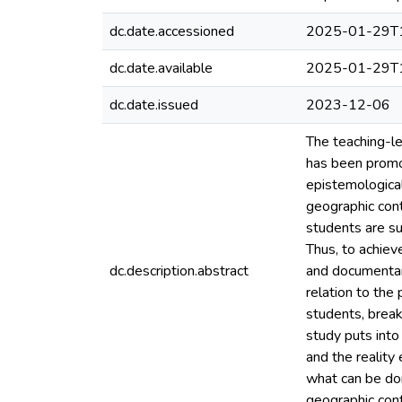
dc.date.accessioned
2025-01-29T1
dc.date.available
2025-01-29T1
dc.date.issued
2023-12-06
The teaching-le
has been promot
epistemological
geographic cont
students are su
Thus, to achiev
dc.description.abstract
and documentary
relation to the
students, break
study puts into
and the reality
what can be don
geographic con