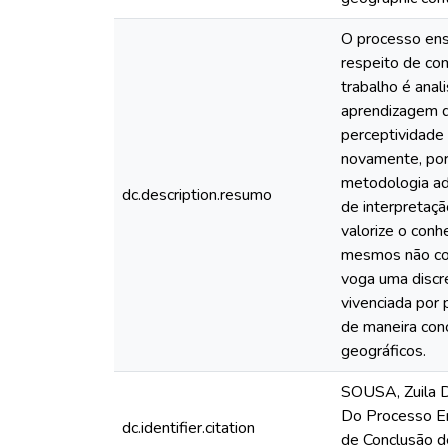
O processo ens
respeito de co
trabalho é anal
aprendizagem d
perceptividade
novamente, por
metodologia ado
dc.description.resumo
de interpretaç
valorize o con
mesmos não con
voga uma discre
vivenciada por 
de maneira con
geográficos.
SOUSA, Zuila D
Do Processo En
dc.identifier.citation
de Conclusão d