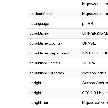
https://reposi
dc.identifier.uri
https://reposi
dc.language
pt_BR
dc.publisher
UNIVERSIDAD
dc.publisher.country
BRASIL
dc.publisher.department
INSTITUTO C
dc.publisher.initials
UFOPA
dc.publisher.program
Not applicable
dc.rights
Acesso Aberto
dc.rights
CC0 1.0 Univer
dc.rights.uri
http://creativ