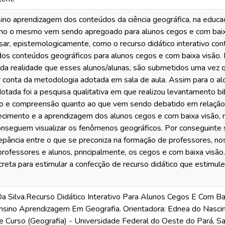
ino aprendizagem dos conteúdos da ciência geográfica, na educa
mo o mesmo vem sendo apregoado para alunos cegos e com baixa
isar, epistemologicamente, como o recurso didático interativo cont
os conteúdos geográficos para alunos cegos e com baixa visão.
 da realidade que esses alunos/alunas, são submetidos uma vez
 conta da metodologia adotada em sala de aula. Assim para o al
tada foi a pesquisa qualitativa em que realizou levantamento bib
ão e compreensão quanto ao que vem sendo debatido em relação 
hecimento e a aprendizagem dos alunos cegos e com baixa visão
seguem visualizar os fenômenos geográficos. Por conseguinte
pância entre o que se preconiza na formação de professores, nos 
professores e alunos, principalmente, os cegos e com baixa visão
creta para estimular a confecção de recurso didático que estimu
a Silva.Recurso Didático Interativo Para Alunos Cegos E Com B
sino Aprendizagem Em Geografia. Orientadora: Ednea do Nascim
e Curso (Geografia) - Universidade Federal do Oeste do Pará, S