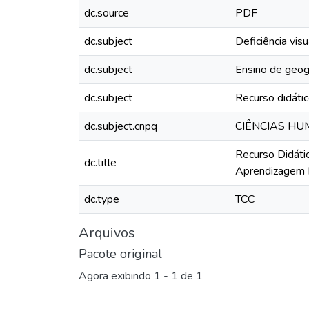
dc.source
PDF
dc.subject
Deficiência visu
dc.subject
Ensino de geog
dc.subject
Recurso didáti
dc.subject.cnpq
CIÊNCIAS H
Recurso Didáti
dc.title
Aprendizagem 
dc.type
TCC
Arquivos
Pacote original
Agora exibindo
1 - 1 de 1