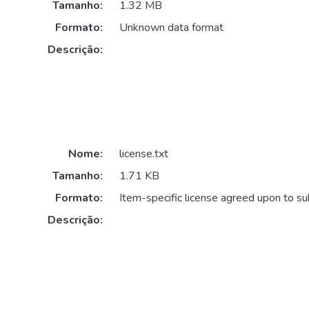
Tamanho:
1.32 MB
Formato:
Unknown data format
Descrição:
Nome:
license.txt
Tamanho:
1.71 KB
Formato:
Item-specific license agreed upon to s
Descrição: