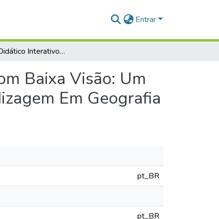
Entrar
Recurso Didático Interativo Para Alunos Cegos E Com Baixa Visão: Um Estudo Epistemológico Do Processo Ensino Aprendizagem Em Geografia
Com Baixa Visão: Um
dizagem Em Geografia
pt_BR
pt_BR