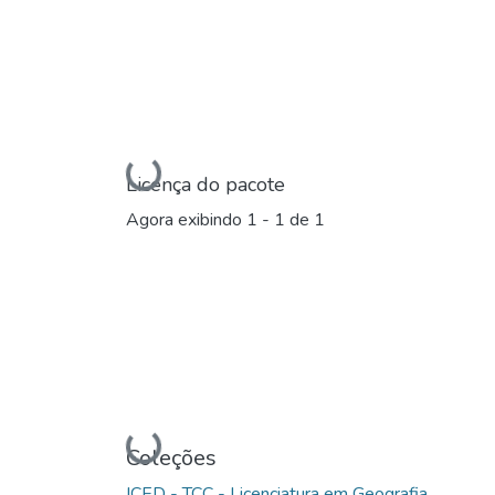
Carregando...
Licença do pacote
Agora exibindo
1 - 1 de 1
Carregando...
Coleções
ICED - TCC - Licenciatura em Geografia