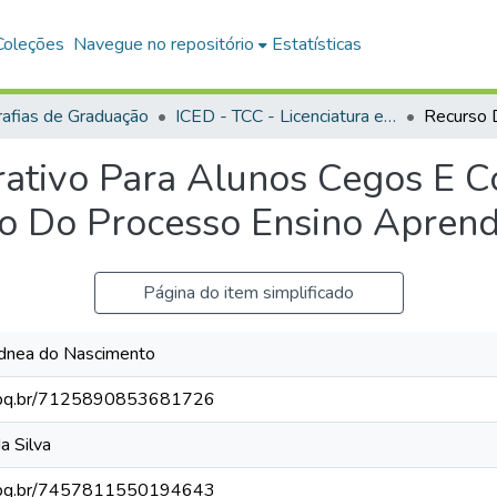
Coleções
Navegue no repositório
Estatísticas
afias de Graduação
ICED - TCC - Licenciatura em Geografia
erativo Para Alunos Cegos E 
co Do Processo Ensino Apren
Página do item simplificado
nea do Nascimento
.cnpq.br/7125890853681726
a Silva
.cnpq.br/7457811550194643