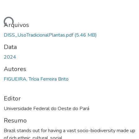
ando...
Arquivos
DISS_UsoTradicionalPlantas.pdf
(5.46 MB)
Data
2024
Autores
FIGUEIRA, Trícia Ferreira Brito
Editor
Universidade Federal do Oeste do Pará
Resumo
Brazil stands out for having a vast socio-biodiversity made up
of rich ethnic, cultural, social