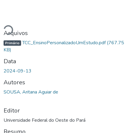
Carregando...
Arquivos
TCC_EnsinoPersonalizadoUmEstudo.pdf
(767.75
Primário
KB)
Data
2024-09-13
Autores
SOUSA, Aritana Aguiar de
Editor
Universidade Federal do Oeste do Pará
Resumo