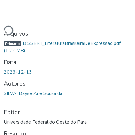
Carregando...
Arquivos
DISSERT_LiteraturaBrasileiraDeExpressão.pdf
Primário
(1.23 MB)
Data
2023-12-13
Autores
SILVA, Dayse Ane Souza da
Editor
Universidade Federal do Oeste do Pará
Resumo