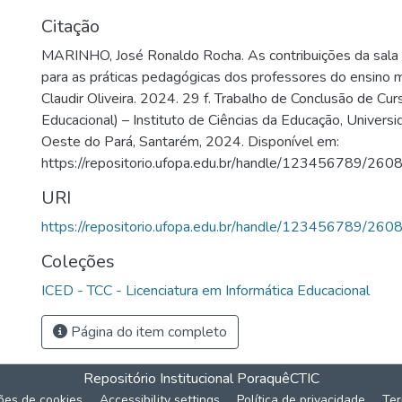
Citação
MARINHO, José Ronaldo Rocha. As contribuições da sala d
para as práticas pedagógicas dos professores do ensino m
Claudir Oliveira. 2024. 29 f. Trabalho de Conclusão de Cur
Educacional) – Instituto de Ciências da Educação, Univers
Oeste do Pará, Santarém, 2024. Disponível em:
https://repositorio.ufopa.edu.br/handle/123456789/260
URI
https://repositorio.ufopa.edu.br/handle/123456789/260
Coleções
ICED - TCC - Licenciatura em Informática Educacional
Página do item completo
Repositório Institucional Poraquê
CTIC
ões de cookies
Accessibility settings
Política de privacidade
Ter