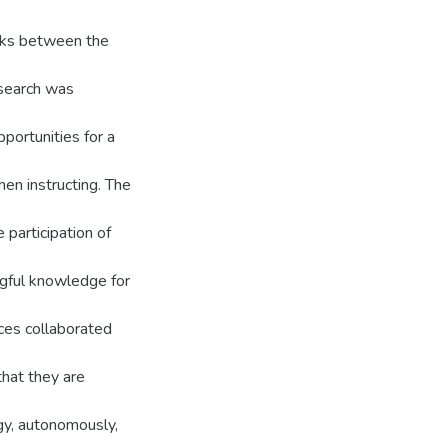
rks between the
esearch was
portunities for a
en instructing. The
 participation of
ngful knowledge for
ices collaborated
 that they are
gy, autonomously,