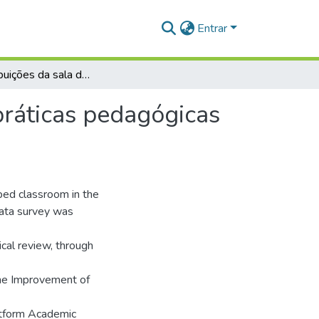
Entrar
As contribuições da sala de aula invertida para as práticas pedagógicas dos professores do ensino médio
 práticas pedagógicas
ped classroom in the
 data survey was
cal review, through
 the Improvement of
atform Academic