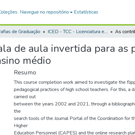
Coleções
Navegue no repositório
Estatísticas
afias de Graduação
ICED - TCC - Licenciatura em Informática Educacional
ala de aula invertida para as
nsino médio
Resumo
This course completion work aimed to investigate the flip
pedagogical practices of high school teachers. For this, a
carried out
between the years 2002 and 2021, through a bibliographi
the
search tools of the Journal Portal of the Coordination for
Higher
Education Personnel (CAPES) and the online research pl