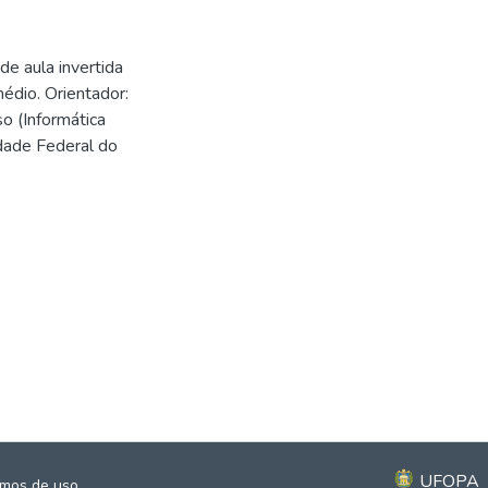
e aula invertida
édio. Orientador:
so (Informática
idade Federal do
8
8
UFOPA
mos de uso