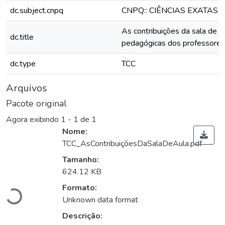
dc.subject.cnpq
CNPQ:: CIÊNCIAS EXATAS 
As contribuições da sala de au
dc.title
pedagógicas dos professores
dc.type
TCC
Arquivos
Pacote original
Agora exibindo
1 - 1 de 1
Nome:
TCC_AsContribuiçõesDaSalaDeAula.pdf
Tamanho:
624.12 KB
Carregando...
Formato:
Unknown data format
Descrição: