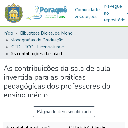
Navegue
Comunidades
no
& Coleções
repositório
Início
Biblioteca Digital de Monografias (BDM)
Monografias de Graduação
ICED - TCC - Licenciatura em Informática Educacional
As contribuições da sala de aula invertida para as práticas pedagógicas dos professores do ensino médio
As contribuições da sala de aula
invertida para as práticas
pedagógicas dos professores do
ensino médio
Página do item simplificado
dc.contributor.advisor1
OLIVEIRA, Claudir