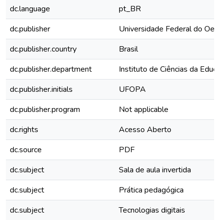
dc.language
pt_BR
dc.publisher
Universidade Federal do Oes
dc.publisher.country
Brasil
dc.publisher.department
Instituto de Ciências da Educ
dc.publisher.initials
UFOPA
dc.publisher.program
Not applicable
dc.rights
Acesso Aberto
dc.source
PDF
dc.subject
Sala de aula invertida
dc.subject
Prática pedagógica
dc.subject
Tecnologias digitais