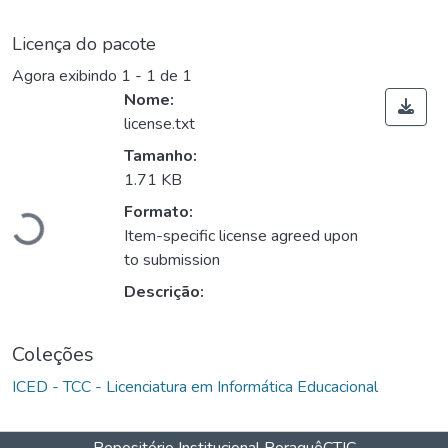
Licença do pacote
Agora exibindo
1 - 1 de 1
Nome:
license.txt
Tamanho:
1.71 KB
Carregando...
Formato:
Item-specific license agreed upon
to submission
Descrição:
Coleções
ICED - TCC - Licenciatura em Informática Educacional
Repositório Institucional Poraquê
CTIC