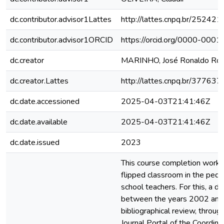
dc.contributor.advisor1Lattes
http://lattes.cnpq.br/2524
dc.contributor.advisor1ORCID
https://orcid.org/0000-00
dc.creator
MARINHO, José Ronaldo Ro
dc.creator.Lattes
http://lattes.cnpq.br/3776
dc.date.accessioned
2025-04-03T21:41:46Z
dc.date.available
2025-04-03T21:41:46Z
dc.date.issued
2023
This course completion work 
flipped classroom in the pedag
school teachers. For this, a d
between the years 2002 and
bibliographical review, throug
Journal Portal of the Coordin