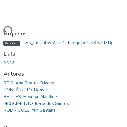
gando...
Arquivos
Livro_EncantosMaicaCatalogo.pdf
(53.57 MB)
Primário
Data
2026
Autores
REIS, Ana Beatriz Oliveira
BONFÁ NETO, Dorival
BENTES, Hevelyn Nataline
NASCIMENTO, Joana dos Santos
RODRIGUES, Yuri Santana