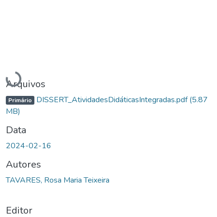
Carregando...
Arquivos
DISSERT_AtividadesDidáticasIntegradas.pdf
(5.87
Primário
MB)
Data
2024-02-16
Autores
TAVARES, Rosa Maria Teixeira
Editor