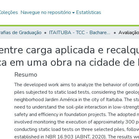
Coleções
Navegue no repositório
Estatísticas
afias de Graduação
ITAITUBA - TCC - Bacharelado em Engenharia Civil
entre carga aplicada e recal
ca em uma obra na cidade de 
Resumo
The developed work aims to analyze the behavior of conti
piles subjected to static load tests, considering the geolog
neighborhood Jardim América in the city of Itaituba. The stu
need to understand the soil-pile interaction in low-strengt
safety and efficiency in foundation projects. The adopte
involved monitoring the execution of approximately 300 pi
conducting static load tests on three selected piles, follo
established in NBR 16.903 (ABNT, 2020). The results w