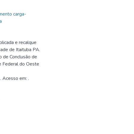
ento carga-
a
plicada e recalque
ade de Itaituba PA.
ho de Conclusão de
e Federal do Oeste
. Acesso em: .
0