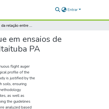
Entrar
Avaliação da relação entre carga aplicada e recalque em ensaios de prova de carga estática em uma obra na cidade de Itaituba PA
que em ensaios de
Itaituba PA
nuous flight auger
ical profile of the
dy is justified by the
h soils, ensuring
d methodology
les, as well as
wing the guidelines
ere analyzed based