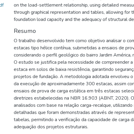
df
on the load-settlement relationship, using detailed mea
through graphical representation and tables, allowing for th
foundation load capacity and the adequacy of structural de
Resumo
O trabalho desenvolvido tem como objetivo analisar o c
estacas tipo hélice contínua, submetidas a ensaios de prov
considerando o perfil geológico do bairro Jardim América, n
O estudo se justifica pela necessidade de compreender a 
estaca em solos de baixa resistência, garantindo segurança
projetos de fundação. A metodologia adotada envolveu
da execução de aproximadamente 300 estacas, assim com
ensaios de prova de carga estática em três estacas selec
diretrizes estabelecidas na NBR 16.903 (ABNT, 2020). O
analisados com base na relação carga-recalque, utilizand
detalhadas que foram demonstradas através de represent
tabelas, permitindo a verificação da capacidade de carga 
adequação dos projetos estruturais.