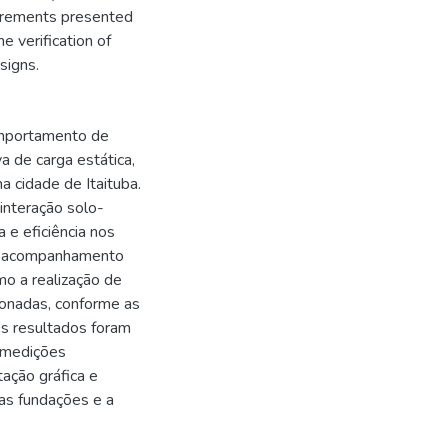
surements presented
e verification of
signs.
omportamento de
a de carga estática,
a cidade de Itaituba.
interação solo-
 e eficiência nos
 o acompanhamento
o a realização de
ionadas, conforme as
s resultados foram
o medições
ação gráfica e
das fundações e a