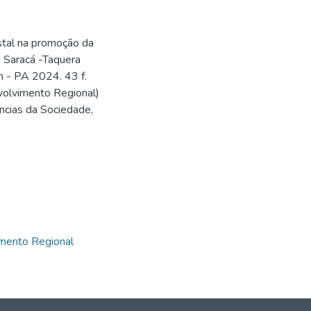
stal na promoção da
 Saracá -Taquera
m - PA 2024. 43 f.
volvimento Regional)
ncias da Sociedade,
7
7
imento Regional