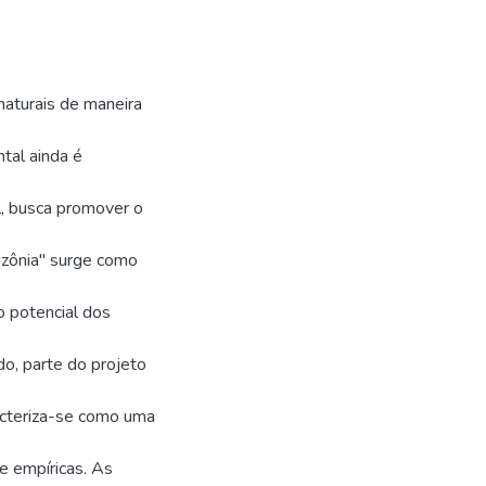
 naturais de maneira
tal ainda é
l, busca promover o
azônia" surge como
 potencial dos
do, parte do projeto
acteriza-se como uma
 e empíricas. As