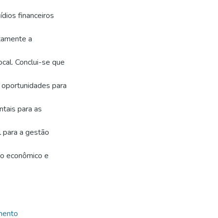
dios financeiros
tamente a
local. Conclui-se que
e oportunidades para
tais para as
l para a gestão
to econômico e
mento