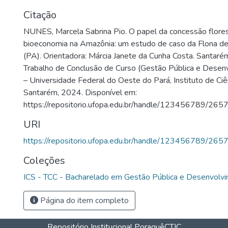
Citação
NUNES, Marcela Sabrina Pio. O papel da concessão flore
bioeconomia na Amazônia: um estudo de caso da Flona de
(PA). Orientadora: Márcia Janete da Cunha Costa. Santaré
Trabalho de Conclusão de Curso (Gestão Pública e Desen
– Universidade Federal do Oeste do Pará, Instituto de Ciê
Santarém, 2024. Disponível em:
https://repositorio.ufopa.edu.br/handle/123456789/265
URI
https://repositorio.ufopa.edu.br/handle/123456789/265
Coleções
ICS - TCC - Bacharelado em Gestão Pública e Desenvolv
Página do item completo
Repositório Institucional Poraquê
CTIC