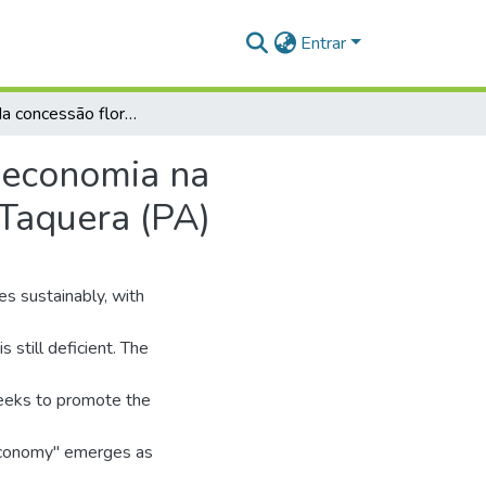
Entrar
O papel da concessão florestal na promoção da bioeconomia na Amazônia: um estudo de caso da Flona de Saracá -Taquera (PA)
oeconomia na
Taquera (PA)
ces sustainably, with
 still deficient. The
eeks to promote the
oeconomy" emerges as