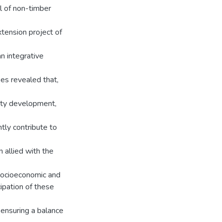
l of non-timber
extension project of
n integrative
ses revealed that,
nity development,
tly contribute to
n allied with the
 socioeconomic and
ipation of these
 ensuring a balance