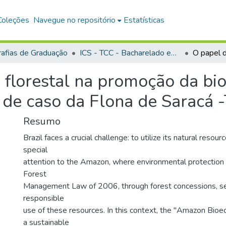
Coleções
Navegue no repositório
Estatísticas
afias de Graduação
ICS - TCC - Bacharelado em Gestão Pública e Desenvolvimento Regional
 florestal na promoção da bi
de caso da Flona de Saracá -
Resumo
Brazil faces a crucial challenge: to utilize its natural resour
special
attention to the Amazon, where environmental protection is
Forest
Management Law of 2006, through forest concessions, s
responsible
use of these resources. In this context, the "Amazon Bi
a sustainable