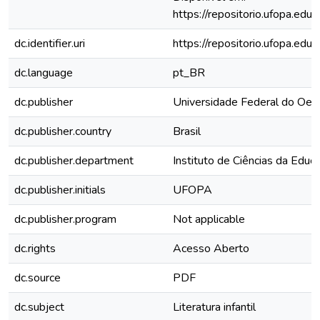
https://repositorio.ufopa.e
dc.identifier.uri
https://repositorio.ufopa.e
dc.language
pt_BR
dc.publisher
Universidade Federal do Oes
dc.publisher.country
Brasil
dc.publisher.department
Instituto de Ciências da Educ
dc.publisher.initials
UFOPA
dc.publisher.program
Not applicable
dc.rights
Acesso Aberto
dc.source
PDF
dc.subject
Literatura infantil