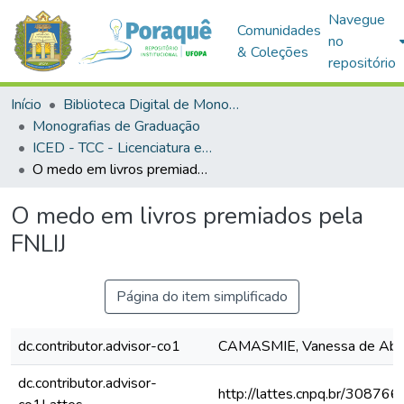
Navegue
Comunidades
no
& Coleções
repositório
Início
Biblioteca Digital de Monografias (BDM)
Monografias de Graduação
ICED - TCC - Licenciatura em Pedagogia
O medo em livros premiados pela FNLIJ
O medo em livros premiados pela
FNLIJ
Página do item simplificado
dc.contributor.advisor-co1
CAMASMIE, Vanessa de Abr
dc.contributor.advisor-
http://lattes.cnpq.br/3087