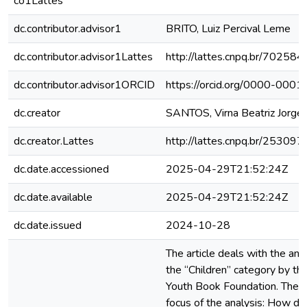
co1Lattes
dc.contributor.advisor1
BRITO, Luiz Percival Leme
dc.contributor.advisor1Lattes
http://lattes.cnpq.br/7025
dc.contributor.advisor1ORCID
https://orcid.org/0000-00
dc.creator
SANTOS, Virna Beatriz Jorge
dc.creator.Lattes
http://lattes.cnpq.br/2530
dc.date.accessioned
2025-04-29T21:52:24Z
dc.date.available
2025-04-29T21:52:24Z
dc.date.issued
2024-10-28
The article deals with the an
the “Children” category by the
Youth Book Foundation. The fe
focus of the analysis: How do