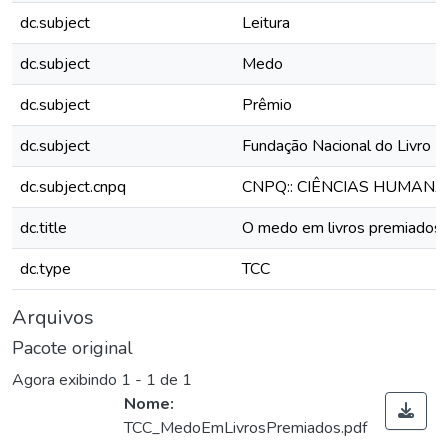
dc.subject
Leitura
dc.subject
Medo
dc.subject
Prêmio
dc.subject
Fundação Nacional do Livro Inf
dc.subject.cnpq
CNPQ:: CIÊNCIAS HUMANA
dc.title
O medo em livros premiados 
dc.type
TCC
Arquivos
Pacote original
Agora exibindo
1 - 1 de 1
Nome:
TCC_MedoEmLivrosPremiados.pdf