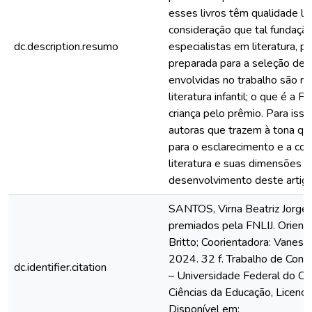
esses livros têm qualidade lit
consideração que tal fundaç
dc.description.resumo
especialistas em literatura, p
preparada para a seleção des
envolvidas no trabalho são re
literatura infantil; o que é a 
criança pelo prêmio. Para isso,
autoras que trazem à tona q
para o esclarecimento e a co
literatura e suas dimensões 
desenvolvimento deste artigo
SANTOS, Virna Beatriz Jorge 
premiados pela FNLIJ. Orienta
Britto; Coorientadora: Vanes
2024. 32 f. Trabalho de Conc
dc.identifier.citation
– Universidade Federal do Oes
Ciências da Educação, Licenc
Disponível em: