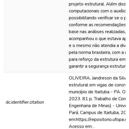
projeto estrutural. Além disso
computacionais com o auxílio 
possibilitando verificar se o p
conforme as recomendações
base nas análises realizadas, 
acompanhou o que estava apre
e o mesmo não atendia a diver
pela norma brasileira, com a 
para reforço da estrutura em 
garantir a segurança estrutural
OLIVEIRA, Jandreson da Silva
estrutural em vigas de concre
município de Itaituba - PA. Or
2023. 81 p. Trabalho de Conc
dc.identifier.citation
Engenharia de Minas) - Unive
Pará, Campus de Itaituba, 202
em:https://repositorio.ufopa
Acesso em: .