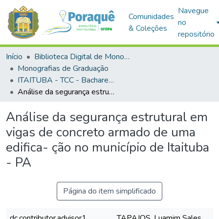
Navegue
Comunidades
no
& Coleções
repositório
Início
Biblioteca Digital de Monografias (BDM)
Monografias de Graduação
ITAITUBA - TCC - Bacharelado em Engenharia Civil
Análise da segurança estrutural em vigas de concreto armado de uma edifica- ção no município de Itaituba - PA
Análise da segurança estrutural em
vigas de concreto armado de uma
edifica- ção no município de Itaituba
- PA
Página do item simplificado
dc.contributor.advisor1
TAPAJOS, Luamim Sales