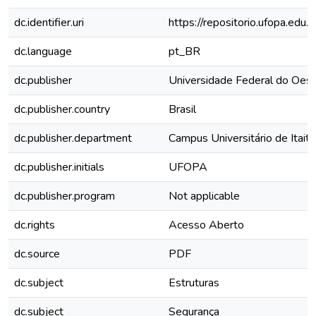
dc.identifier.uri
https://repositorio.ufopa.ed
dc.language
pt_BR
dc.publisher
Universidade Federal do Oest
dc.publisher.country
Brasil
dc.publisher.department
Campus Universitário de Itait
dc.publisher.initials
UFOPA
dc.publisher.program
Not applicable
dc.rights
Acesso Aberto
dc.source
PDF
dc.subject
Estruturas
dc.subject
Segurança