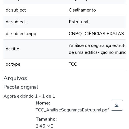
dc.subject
Cisalhamento
dc.subject
Estrutural.
dc.subject.cnpq
CNPQ:: CIÊNCIAS EXATAS 
Análise da segurança estrutu
dc.title
de uma edifica- ção no municíp
dc.type
TCC
Arquivos
Pacote original
Agora exibindo
1 - 1 de 1
Nome:
TCC_AnáliseSegurançaEstrutural.pdf
Tamanho:
2.45 MB