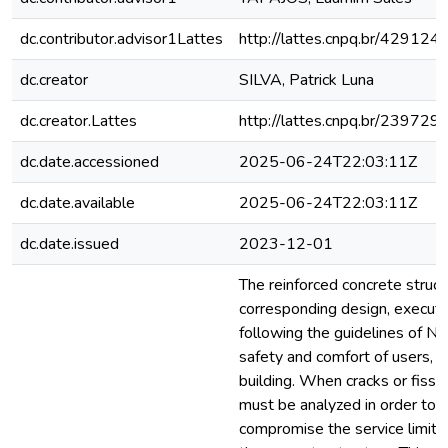
dc.contributor.advisor1Lattes
http://lattes.cnpq.br/4291
dc.creator
SILVA, Patrick Luna
dc.creator.Lattes
http://lattes.cnpq.br/2397
dc.date.accessioned
2025-06-24T22:03:11Z
dc.date.available
2025-06-24T22:03:11Z
dc.date.issued
2023-12-01
The reinforced concrete struct
corresponding design, executi
following the guidelines of N
safety and comfort of users, t
building. When cracks or fissur
must be analyzed in order to v
compromise the service limit st