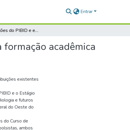
Entrar
Contribuições do PIBID e estágio supervisionado na formação acadêmica de futuros professores de biologia
na formação acadêmica
ribuições existentes
 PIBID e o Estágio
iologia e futuros
eral do Oeste do
os do Curso de
bolsistas, ambos