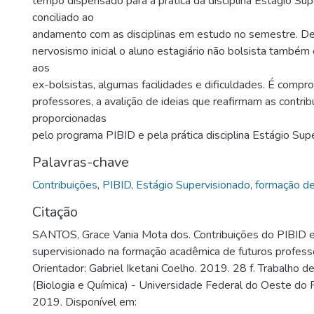
tempo dispensado para a prática da disciplina Estagio Sup
conciliado ao
andamento com as disciplinas em estudo no semestre. De
nervosismo inicial o aluno estagiário não bolsista tamb
aos
ex-bolsistas, algumas facilidades e dificuldades. É compr
professores, a avalição de ideias que reafirmam as contrib
proporcionadas
pelo programa PIBID e pela prática disciplina Estágio Sup
Palavras-chave
Contribuições
,
PIBID
,
Estágio Supervisionado
,
formação de
Citação
SANTOS, Grace Vania Mota dos. Contribuições do PIBID e
supervisionado na formação acadêmica de futuros professo
Orientador: Gabriel Iketani Coelho. 2019. 28 f. Trabalho 
(Biologia e Química) - Universidade Federal do Oeste do 
2019. Disponível em: