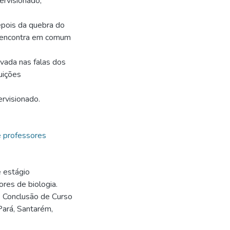
ervisionado,
pois da quebra do
ém encontra em comum
ovada nas falas dos
uições
ervisionado.
 professores
 estágio
res de biologia.
de Conclusão de Curso
Pará, Santarém,