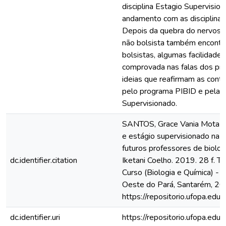
disciplina Estagio Supervision
andamento com as disciplina
Depois da quebra do nervosism
não bolsista também encont
bolsistas, algumas facilidades
comprovada nas falas dos pro
ideias que reafirmam as contr
pelo programa PIBID e pela pr
Supervisionado.
SANTOS, Grace Vania Mota do
e estágio supervisionado na 
futuros professores de biologi
dc.identifier.citation
Iketani Coelho. 2019. 28 f. T
Curso (Biologia e Química) - 
Oeste do Pará, Santarém, 20
https://repositorio.ufopa.e
dc.identifier.uri
https://repositorio.ufopa.e