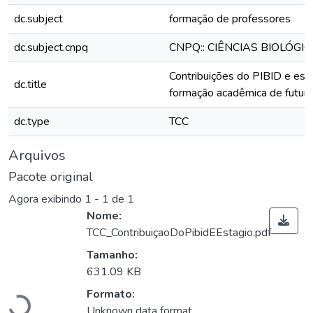
dc.subject
formação de professores
dc.subject.cnpq
CNPQ:: CIÊNCIAS BIOLÓGI
Contribuições do PIBID e est
dc.title
formação acadêmica de futuro
dc.type
TCC
Arquivos
Pacote original
Agora exibindo
1 - 1 de 1
Nome:
TCC_ContribuiçaoDoPibidEEstagio.pdf
Tamanho:
Carregando...
631.09 KB
Formato:
Unknown data format