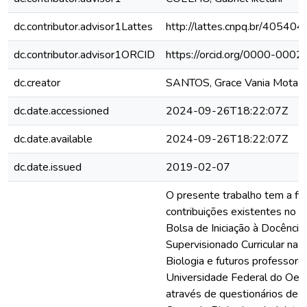
dc.contributor.advisor1Lattes
http://lattes.cnpq.br/4054
dc.contributor.advisor1ORCID
https://orcid.org/0000-00
dc.creator
SANTOS, Grace Vania Mota 
dc.date.accessioned
2024-09-26T18:22:07Z
dc.date.available
2024-09-26T18:22:07Z
dc.date.issued
2019-02-07
O presente trabalho tem a fina
contribuições existentes no P
Bolsa de Iniciação à Docência
Supervisionado Curricular na
Biologia e futuros professore
Universidade Federal do Oes
através de questionários des