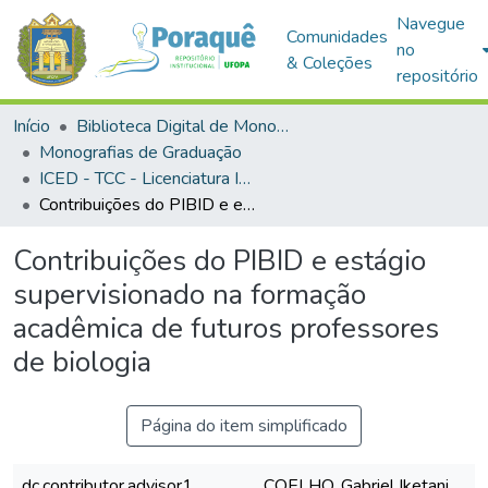
Navegue
Comunidades
no
& Coleções
repositório
Início
Biblioteca Digital de Monografias (BDM)
Monografias de Graduação
ICED - TCC - Licenciatura Integrada - Biologia e Química
Contribuições do PIBID e estágio supervisionado na formação acadêmica de futuros professores de biologia
Contribuições do PIBID e estágio
supervisionado na formação
acadêmica de futuros professores
de biologia
Página do item simplificado
dc.contributor.advisor1
COELHO, Gabriel Iketani