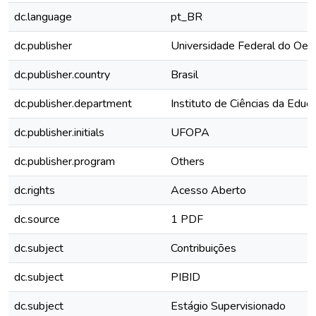
dc.language
pt_BR
dc.publisher
Universidade Federal do Oes
dc.publisher.country
Brasil
dc.publisher.department
Instituto de Ciências da Educ
dc.publisher.initials
UFOPA
dc.publisher.program
Others
dc.rights
Acesso Aberto
dc.source
1 PDF
dc.subject
Contribuições
dc.subject
PIBID
dc.subject
Estágio Supervisionado