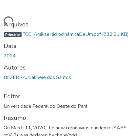
ando...
Arquivos
TCC_AnáliseHidrodinâmicaDeUm.pdf
(832.21 KB)
Primário
Data
2024
Autores
BEZERRA, Gabriele dos Santos
Editor
Universidade Federal do Oeste do Pará
Resumo
On March 11, 2020, the new coronavirus pandemic (SARS-
coV-2) was declared by the World