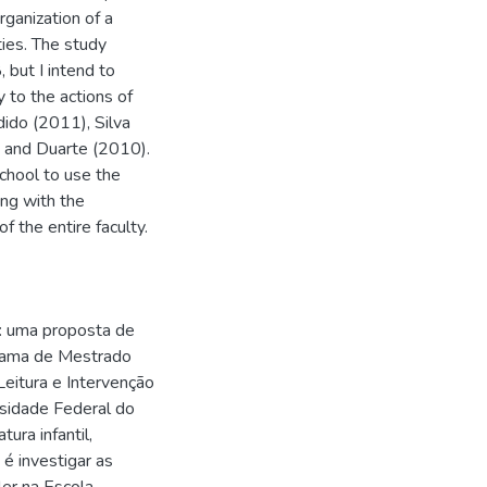
rganization of a
ties. The study
 but I intend to
 to the actions of
dido (2011), Silva
 and Duarte (2010).
school to use the
ing with the
f the entire faculty.
r: uma proposta de
ograma de Mestrado
Leitura e Intervenção
ersidade Federal do
ura infantil,
 é investigar as