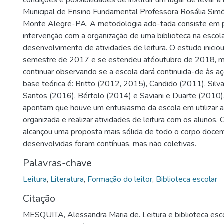
condições e possibilidades de instituir um lugar de levar a 
Municipal de Ensino Fundamental Professora Rosália Sim
Monte Alegre-PA. A metodologia ado-tada consiste em 
intervenção com a organização de uma biblioteca na escol
desenvolvimento de atividades de leitura. O estudo iniciou
semestre de 2017 e se estendeu atéoutubro de 2018, 
continuar observando se a escola dará continuida-de às açõ
base teórica é: Britto (2012, 2015), Candido (2011), Silv
Santos (2016), Bértolo (2014) e Saviani e Duarte (2010)
apontam que houve um entusiasmo da escola em utilizar a 
organizada e realizar atividades de leitura com os alunos.
alcançou uma proposta mais sólida de todo o corpo doce
desenvolvidas foram contínuas, mas não coletivas.
Palavras-chave
Leitura
,
Literatura
,
Formação do leitor
,
Biblioteca escolar
Citação
MESQUITA, Alessandra Maria de. Leitura e biblioteca esc