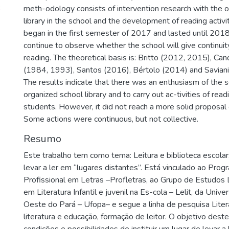
3
meth-odology consists of intervention research with the o
library in the school and the development of reading activi
began in the first semester of 2017 and lasted until 2018,
continue to observe whether the school will give continuity
reading. The theoretical basis is: Britto (2012, 2015), Can
(1984, 1993), Santos (2016), Bértolo (2014) and Saviani
The results indicate that there was an enthusiasm of the 
organized school library and to carry out ac-tivities of read
students. However, it did not reach a more solid proposal o
Some actions were continuous, but not collective.
Resumo
Este trabalho tem como tema: Leitura e biblioteca escola
levar a ler em “lugares distantes”. Está vinculado ao Pr
Profissional em Letras –Profletras, ao Grupo de Estudos 
em Literatura Infantil e juvenil na Es-cola – Lelit, da Univ
Oeste do Pará – Ufopa– e segue a linha de pesquisa Literat
literatura e educação, formação de leitor. O objetivo deste