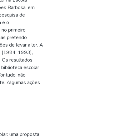
ler na Escola
ões Barbosa, em
pesquisa de
a e o
 no primeiro
mas pretendo
es de levar a ler. A
a (1984, 1993),
. Os resultados
biblioteca escolar
 Contudo, não
nte. Algumas ações
olar: uma proposta