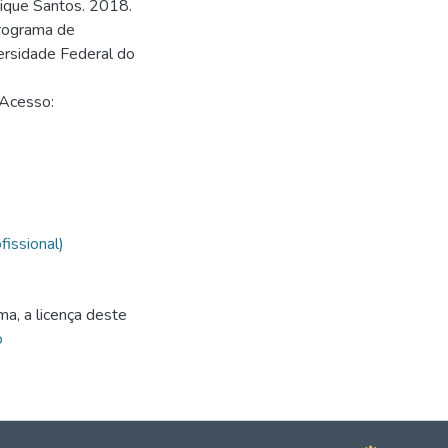
nrique Santos. 2018.
Programa de
ersidade Federal do
 Acesso:
issional)
ma, a licença deste
o