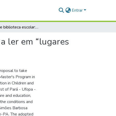
Entrar
Leitura e biblioteca escolar: uma proposta de levar a ler em “lugares distantes”
 a ler em “lugares
proposal to take
l Master's Program in
tion in Children and
est of Pará - Ufopa -
ture and education,
 the conditions and
iaSimões Barbosa
re-PA. The adopted