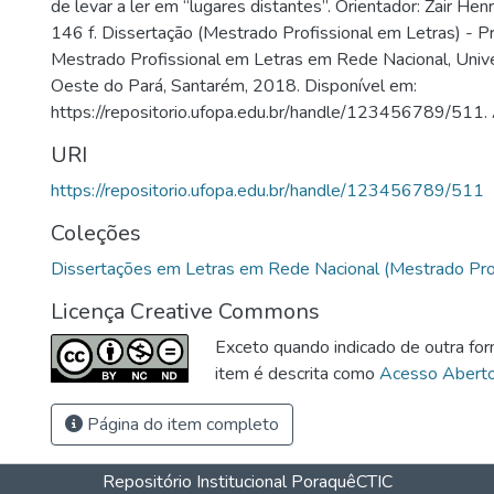
de levar a ler em “lugares distantes”. Orientador: Zair He
146 f. Dissertação (Mestrado Profissional em Letras) - 
Mestrado Profissional em Letras em Rede Nacional, Univ
Oeste do Pará, Santarém, 2018. Disponível em:
https://repositorio.ufopa.edu.br/handle/123456789/511.
URI
https://repositorio.ufopa.edu.br/handle/123456789/511
Coleções
Dissertações em Letras em Rede Nacional (Mestrado Prof
Licença Creative Commons
Exceto quando indicado de outra for
item é descrita como
Acesso Abert
Página do item completo
Repositório Institucional Poraquê
CTIC