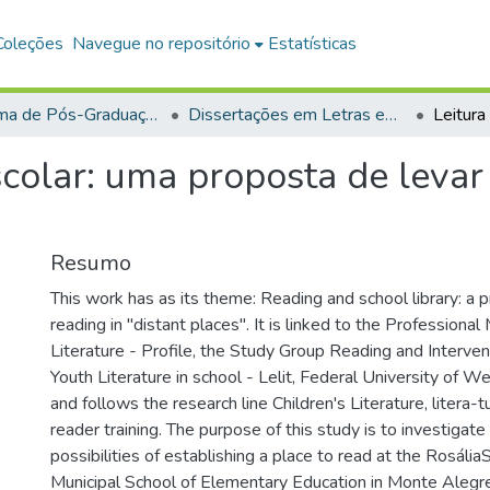
Coleções
Navegue no repositório
Estatísticas
Programa de Pós-Graduação em Mestrado Profissional em Letras em Rede Nacional (PROFLETRAS)
Dissertações em Letras em Rede Nacional (Mestrado Profissional)
escolar: uma proposta de levar
Resumo
This work has as its theme: Reading and school library: a 
reading in "distant places". It is linked to the Professiona
Literature - Profile, the Study Group Reading and Interven
Youth Literature in school - Lelit, Federal University of W
and follows the research line Children's Literature, litera-
reader training. The purpose of this study is to investigate
possibilities of establishing a place to read at the Rosál
Municipal School of Elementary Education in Monte Aleg