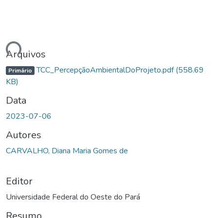
ndo...
Arquivos
TCC_PercepçãoAmbientalDoProjeto.pdf
(558.69
Primário
KB)
Data
2023-07-06
Autores
CARVALHO, Diana Maria Gomes de
Editor
Universidade Federal do Oeste do Pará
Resumo