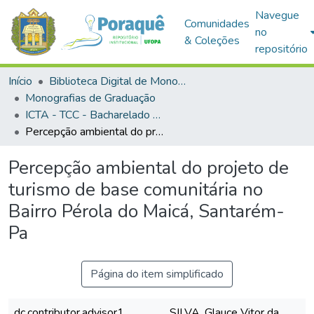
Navegue
Comunidades
no
& Coleções
repositório
Início
Biblioteca Digital de Monografias (BDM)
Monografias de Graduação
ICTA - TCC - Bacharelado em Gestão Ambiental
Percepção ambiental do projeto de turismo de base comunitária no Bairro Pérola do Maicá, Santarém-Pa
Percepção ambiental do projeto de
turismo de base comunitária no
Bairro Pérola do Maicá, Santarém-
Pa
Página do item simplificado
dc.contributor.advisor1
SILVA, Glauce Vitor da