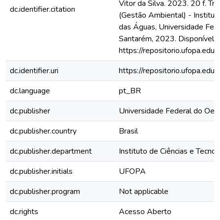
Vitor da Silva. 2023. 20 f. T
dc.identifier.citation
(Gestão Ambiental) - Institut
das Águas, Universidade Fede
Santarém, 2023. Disponível 
https://repositorio.ufopa.e
dc.identifier.uri
https://repositorio.ufopa.e
dc.language
pt_BR
dc.publisher
Universidade Federal do Oes
dc.publisher.country
Brasil
dc.publisher.department
Instituto de Ciências e Tecno
dc.publisher.initials
UFOPA
dc.publisher.program
Not applicable
dc.rights
Acesso Aberto