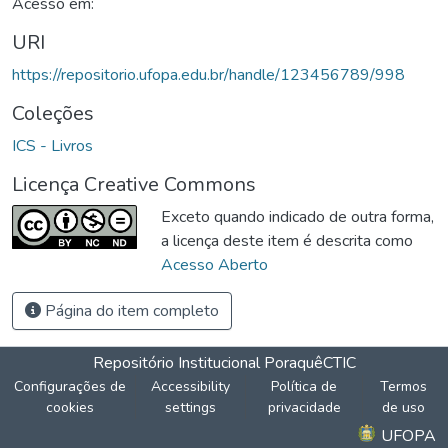
Acesso em:
URI
https://repositorio.ufopa.edu.br/handle/123456789/998
Coleções
ICS - Livros
Licença Creative Commons
Exceto quando indicado de outra forma,
a licença deste item é descrita como
Acesso Aberto
Página do item completo
Repositório Institucional Poraquê
CTIC
Configurações de
Accessibility
Política de
Termos
cookies
settings
privacidade
de uso
UFOPA