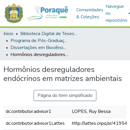
Navegue
Comunidades
no
& Coleções
repositório
Início
Biblioteca Digital de Teses e Dissertações (BDTD)
Programa de Pós-Graduação em Biociências (PPGBIO)
Dissertações em Biociências (Mestrado)
Hormônios desreguladores endócrinos em matrizes ambientais
Hormônios desreguladores
endócrinos em matrizes ambientais
Página do item simplificado
dc.contributor.advisor1
LOPES, Ruy Bessa
dc.contributor.advisor1Lattes
http://lattes.cnpq.br/419