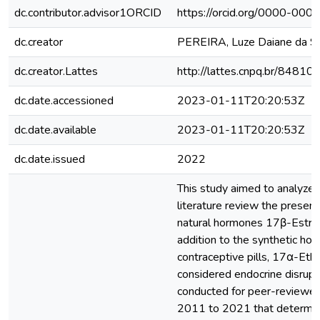
dc.contributor.advisor1ORCID
https://orcid.org/0000-00
dc.creator
PEREIRA, Luze Daiane da Si
dc.creator.Lattes
http://lattes.cnpq.br/848
dc.date.accessioned
2023-01-11T20:20:53Z
dc.date.available
2023-01-11T20:20:53Z
dc.date.issued
2022
This study aimed to analyze 
literature review the presenc
natural hormones 17β-Estradi
addition to the synthetic ho
contraceptive pills, 17α-Ethin
considered endocrine disrup
conducted for peer-reviewed 
2011 to 2021 that determine