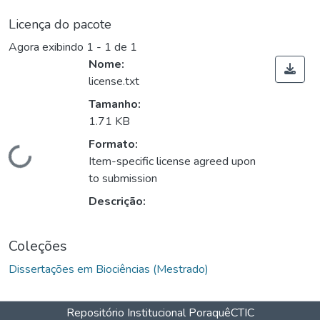
Licença do pacote
Agora exibindo
1 - 1 de 1
Nome:
license.txt
Tamanho:
1.71 KB
Formato:
Carregando...
Item-specific license agreed upon
to submission
Descrição:
Coleções
Dissertações em Biociências (Mestrado)
Repositório Institucional Poraquê
CTIC