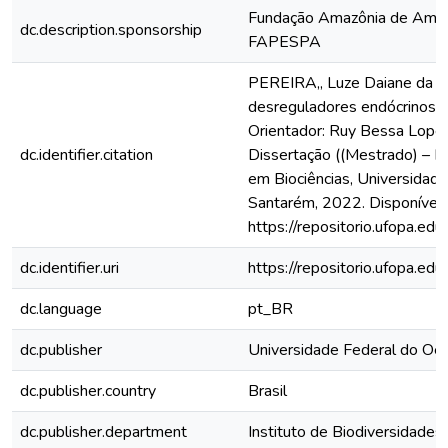
Fundação Amazônia de Ampa
dc.description.sponsorship
FAPESPA
PEREIRA,, Luze Daiane da S
desreguladores endócrinos e
Orientador: Ruy Bessa Lopes. 
dc.identifier.citation
Dissertação ((Mestrado) – 
em Biociências, Universidad
Santarém, 2022. Disponível
https://repositorio.ufopa.
dc.identifier.uri
https://repositorio.ufopa.
dc.language
pt_BR
dc.publisher
Universidade Federal do Oe
dc.publisher.country
Brasil
dc.publisher.department
Instituto de Biodiversidades