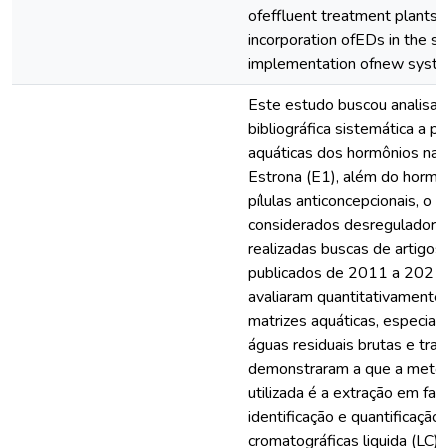
ofeffluent treatment plants a
incorporation ofEDs in the sp
implementation ofnew system
Este estudo buscou analisar
bibliográfica sistemática a 
aquáticas dos hormônios natu
Estrona (E1), além do hormô
pílulas anticoncepcionais, o 
considerados desreguladore
realizadas buscas de artigos
publicados de 2011 a 2021
avaliaram quantitativament
matrizes aquáticas, especial
águas residuais brutas e tra
demonstraram a que a metod
utilizada é a extração em fas
identificação e quantificação,
cromatográficas liquida (LC)