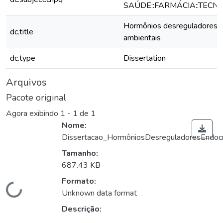
SAÚDE::FARMÁCIA::TECN
Hormônios desreguladores e
dc.title
ambientais
dc.type
Dissertation
Arquivos
Pacote original
Agora exibindo
1 - 1 de 1
Nome:
Dissertacao_HormôniosDesreguladoresEndocr
Tamanho:
687.43 KB
Formato:
Carregando...
Unknown data format
Descrição: