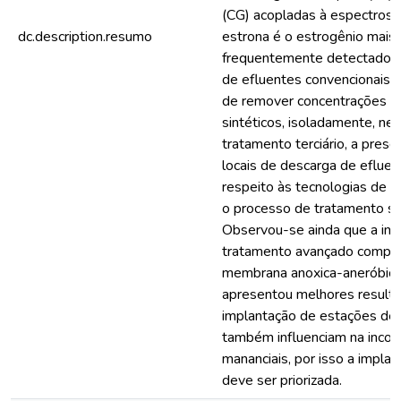
(CG) acopladas à espectrosc
dc.description.resumo
estrona é o estrogênio mais
frequentemente detectado. 
de efluentes convencionais 
de remover concentrações de
sintéticos, isoladamente, ne
tratamento terciário, a pre
locais de descarga de efluen
respeito às tecnologias de t
o processo de tratamento sec
Observou-se ainda que a inc
tratamento avançado compos
membrana anoxica-aneróbica,
apresentou melhores resulta
implantação de estações de 
também influenciam na inco
mananciais, por isso a impla
deve ser priorizada.