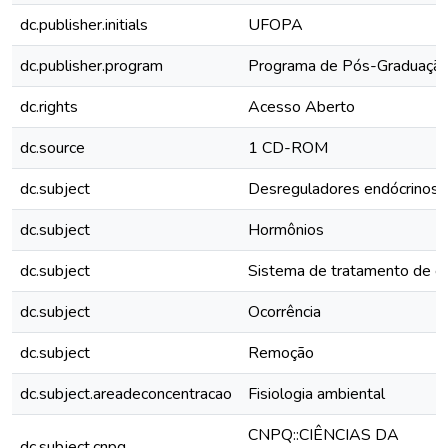
dc.publisher.initials
UFOPA
dc.publisher.program
Programa de Pós-Graduação
dc.rights
Acesso Aberto
dc.source
1 CD-ROM
dc.subject
Desreguladores endócrinos
dc.subject
Hormônios
dc.subject
Sistema de tratamento de e
dc.subject
Ocorrência
dc.subject
Remoção
dc.subject.areadeconcentracao
Fisiologia ambiental
CNPQ::CIÊNCIAS DA
dc.subject.cnpq