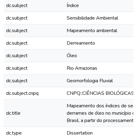
dc.subject
Índice
dc.subject
Sensibilidade Ambiental
dc.subject
Mapeamento ambiental
dc.subject
Derreamento
dc.subject
Óleo
dc.subject
Rio Amazonas
dc.subject
Geomorfologia Fluvial
dc.subject.cnpq
CNPQ::CIÊNCIAS BIOLÓGICAS
Mapeamento dos índices de sensib
dc.title
derrames de óleo no município d
Brasil, a partir do processament
dc.type
Dissertation