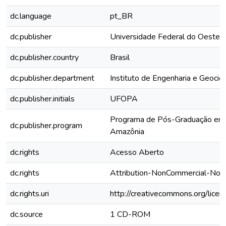
dc.language
pt_BR
dc.publisher
Universidade Federal do Oeste 
dc.publisher.country
Brasil
dc.publisher.department
Instituto de Engenharia e Geociê
dc.publisher.initials
UFOPA
Programa de Pós-Graduação em 
dc.publisher.program
Amazônia
dc.rights
Acesso Aberto
dc.rights
Attribution-NonCommercial-NoDe
dc.rights.uri
http://creativecommons.org/licen
dc.source
1 CD-ROM