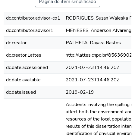
Página do item simplificado
dc.contributor.advisor-co1
RODRIGUES, Suzan Waleska P
dc.contributor.advisor1
MENESES, Anderson Alvarenga
dc.creator
PALHETA, Dayara Bastos
dc.creator.Lattes
http://lattes.cnpq.br/8563690
dc.date.accessioned
2021-07-23T14:46:20Z
dc.date.available
2021-07-23T14:46:20Z
dc.date.issued
2019-02-19
Accidents involving the spilling o
affect both the environment and
resources of the local population.
results of this dissertation inten
identification of physical enviro