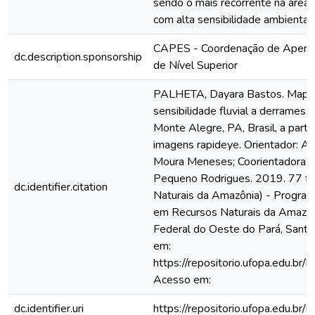
sendo o mais recorrente na área
com alta sensibilidade ambiental 
CAPES - Coordenação de Aperfe
dc.description.sponsorship
de Nível Superior
PALHETA, Dayara Bastos. Mapea
sensibilidade fluvial a derrames 
Monte Alegre, PA, Brasil, a part
imagens rapideye. Orientador: A
Moura Meneses; Coorientadora:
Pequeno Rodrigues. 2019. 77 f. 
dc.identifier.citation
Naturais da Amazônia) - Progra
em Recursos Naturais da Amazôn
Federal do Oeste do Pará, Santa
em:
https://repositorio.ufopa.edu.b
Acesso em:
dc.identifier.uri
https://repositorio.ufopa.edu.b