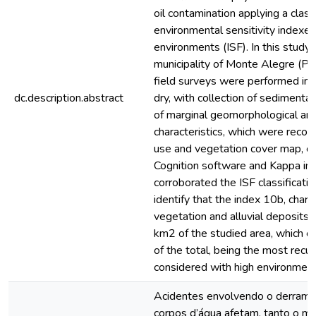
oil contamination applying a classi
environmental sensitivity indexes t
environments (ISF). In this study,
municipality of Monte Alegre (Pa
field surveys were performed in 
dc.description.abstract
dry, with collection of sediment
of marginal geomorphological and
characteristics, which were recor
use and vegetation cover map, cla
Cognition software and Kappa in
corroborated the ISF classificati
identify that the index 10b, char
vegetation and alluvial deposits
km2 of the studied area, which 
of the total, being the most recur
considered with high environmental
Acidentes envolvendo o derram
corpos d’água afetam, tanto o m