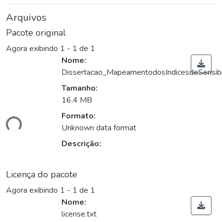
Arquivos
Pacote original
Agora exibindo
1 - 1 de 1
Nome:
Dissertacao_MapeamentodosIndicesdeSensibi
Tamanho:
16.4 MB
ando...
Formato:
Unknown data format
Descrição:
Licença do pacote
Agora exibindo
1 - 1 de 1
Nome:
license.txt