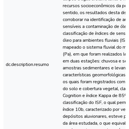
recursos socioeconômicos da pop
sentido, os resultados desta dis
corroborar na identificação de am
sensíveis a contaminação de óle
classificação de índices de sensi
óleo para ambientes fluviais (ISF
mapeado o sistema fluvial do mu
(Pa), em que foram realizados l
em duas estações: chuvosa e sec
dc.description.resumo
amostras sedimentares e levant
características geomorfológicas e
os quais foram registrados com 
do solo e cobertura vegetal, clas
Cognition e índice Kappa de 85%
classificação do ISF, o qual permit
índice 10b, caracterizado por ve
depósitos aluvionares, esteve 
da área estudada, o que equivale