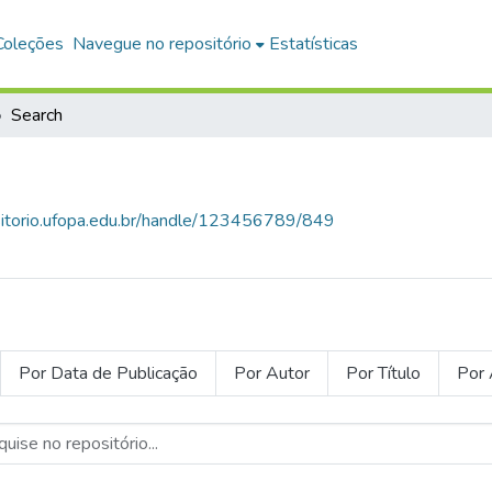
Coleções
Navegue no repositório
Estatísticas
Search
ositorio.ufopa.edu.br/handle/123456789/849
Por Data de Publicação
Por Autor
Por Título
Por 