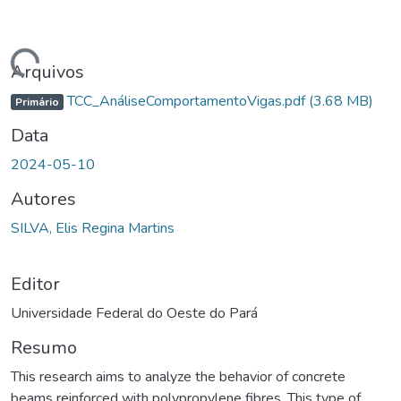
ando...
Arquivos
TCC_AnáliseComportamentoVigas.pdf
(3.68 MB)
Primário
Data
2024-05-10
Autores
SILVA, Elis Regina Martins
Editor
Universidade Federal do Oeste do Pará
Resumo
This research aims to analyze the behavior of concrete
beams reinforced with polypropylene fibres. This type of